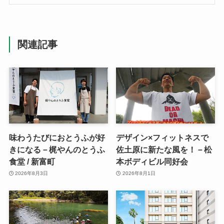
関連記事
味わうたびにおとうふが好
デザイン×フィットネスで
きになる－梶やんのとうふ
佐土原に新たな風を！－松
食堂 / 新富町
本ボディビル同好会
2026年8月3日
2026年8月1日