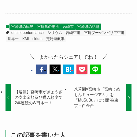
宮崎県の観光
宮崎県の場所
宮崎市
宮崎県の話題
ontimeperformance
シリウム
宮崎空港
宮崎ブーゲンビリア空港
世界一
KMI
cirium
定時運航率
よかったらシェアしてね！
八芳園×宮崎市『宮崎うめ
【速報】宮崎市がぎょうざ
もんミュージアム』を
の支出金額及び購入頻度で
「MuSuBu」にて開催/東
2年連続のW日本一！
京・白金台
この記事を書いた人