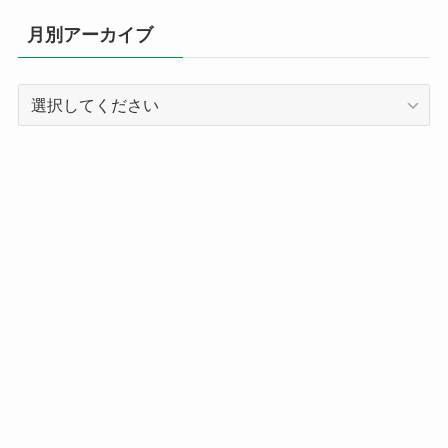
リ
月別アーカイブ
ー
別
記
事
ア
ー
カ
イ
ブ