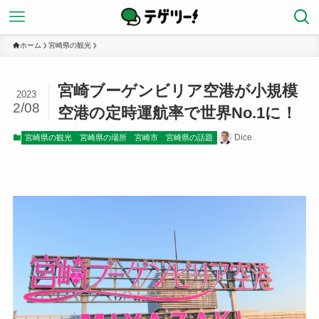
ホーム
宮崎県の観光
宮崎ブーゲンビリア空港が小規模
2023
2/08
空港の定時運航率で世界No.1に！
Dice
宮崎県の観光
宮崎県の場所
宮崎市
宮崎県の話題