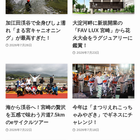
加江田渓谷で全身びしょ濡
大淀河畔に新規開業の
れ「まる宮キャニオニン
「FAV LUX 宮崎」から花
グ」が最高すぎた！
火大会をラグジュアリーに
鑑賞！
2026年7月26日
2026年7月23日
海から渓谷へ！宮崎の贅沢
今年は「まつりえれこっち
を五感で味わう片道7.5km
ゃみやざき」でギネスにチ
のeサイクルツアー
ャレンジ！
2026年7月22日
2026年7月18日