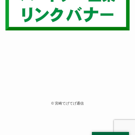
©
宮崎てげてげ通信