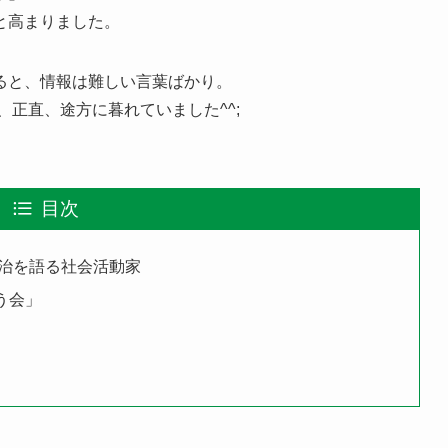
と高まりました。
ると、情報は難しい言葉ばかり。
正直、途方に暮れていました^^;
目次
治を語る社会活動家
う会」