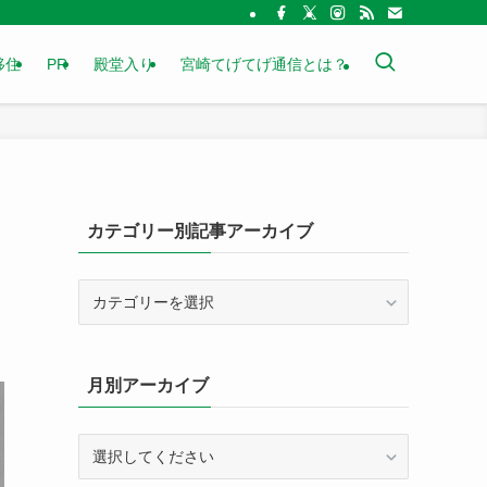
移住
PR
殿堂入り
宮崎てげてげ通信とは？
カテゴリー別記事アーカイブ
カ
テ
ゴ
リ
月別アーカイブ
ー
別
記
事
ア