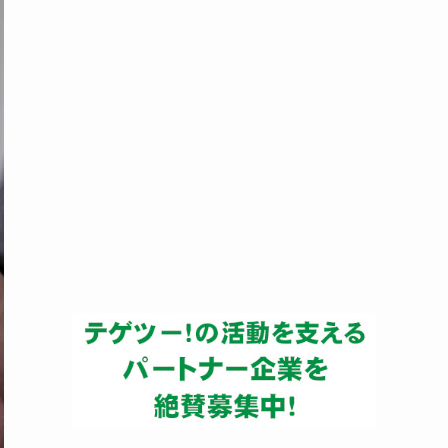
ー
カ
イ
ブ