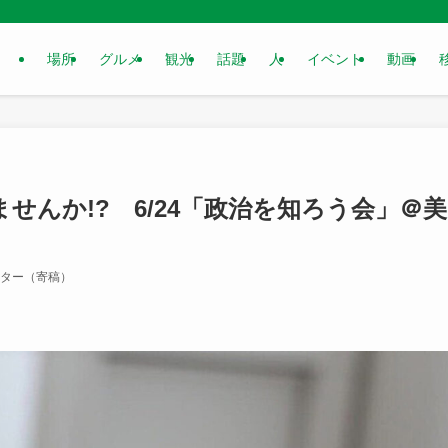
場所
グルメ
観光
話題
人
イベント
動画
せんか!? 6/24「政治を知ろう会」＠美
ター（寄稿）