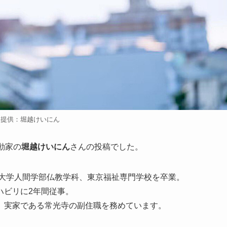
像提供：堀越けいにん
動家の
堀越けいにん
さんの投稿でした。
正大学人間学部仏教学科、東京福祉専門学校を卒業。
ハビリに2年間従事。
、実家である常光寺の副住職を務めています。