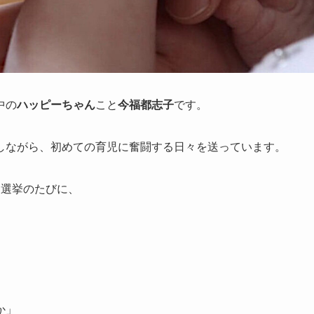
中の
ハッピーちゃん
こと
今福都志子
です。
しながら、初めての育児に奮闘する日々を送っています。
は選挙のたびに、
か」