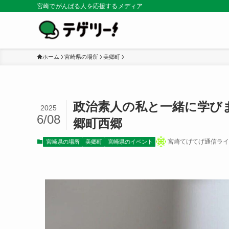
宮崎でがんばる人を応援するメディア
ホーム
宮崎県の場所
美郷町
政治素人の私と一緒に学びま
2025
6/08
郷町西郷
宮崎てげてげ通信ライ
宮崎県の場所
美郷町
宮崎県のイベント