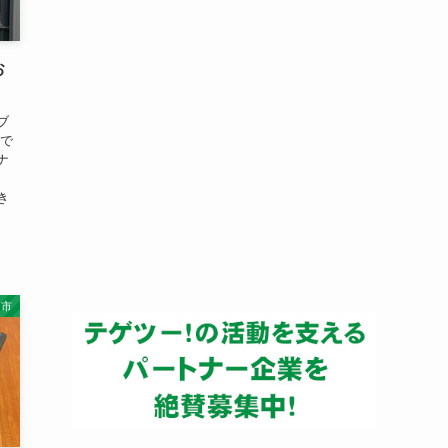
ー
カ
イ
お
ブ
ブ
勤で
ナ
き
岡市