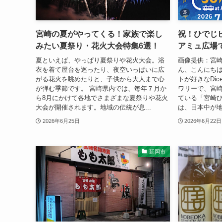
宮崎の夏がやってくる！家族で楽し
祝！ひでじ
みたい夏祭り・花火大会特集6選！
アミュ広場で
夏といえば、やっぱり夏祭りや花火大会。浴
画像提供：宮崎
衣を着て屋台を巡ったり、夜空いっぱいに広
ん、こんにち
がる花火を眺めたりと、子供から大人まで心
トが好きなDi
が弾む季節です。 宮崎県内では、毎年７月か
ワリーで、宮
ら8月にかけて各地でさまざまな夏祭りや花火
ている「宮崎
大会が開催されます。地域の伝統が息...
は、日本中が地
2026年6月25日
2026年6月22日
延岡市