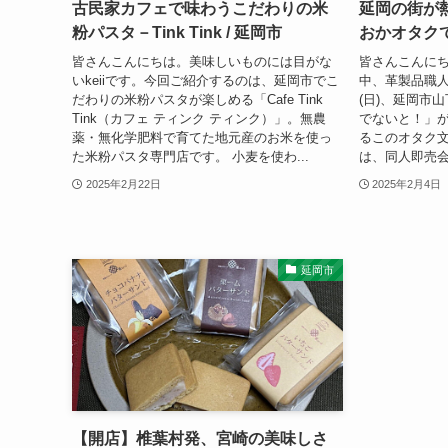
古民家カフェで味わうこだわりの米
延岡の街が
粉パスタ－Tink Tink / 延岡市
おかオタク
皆さんこんにちは。美味しいものには目がな
皆さんこんに
いkeiiです。今回ご紹介するのは、延岡市でこ
中、革製品職人のk
だわりの米粉パスタが楽しめる「Cafe Tink
(日)、延岡市
Tink（カフェ ティンク ティンク）」。無農
でないと！」
薬・無化学肥料で育てた地元産のお米を使っ
るこのオタク
た米粉パスタ専門店です。 小麦を使わ...
は、同人即売会
2025年2月22日
2025年2月4日
延岡市
【開店】椎葉村発、宮崎の美味しさ