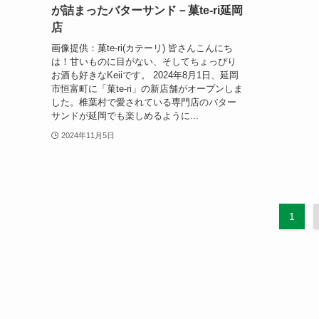
が詰まったバターサンド－菓te-ri延岡
店
画像提供：菓te-ri(カテーリ) 皆さんこんにち
は！甘いものに目がない、そしてちょっぴり
お酒も好きなKeiiです。 2024年8月1日、延岡
市恒富町に「菓te-ri」の新店舗がオープンしま
した。椎葉村で愛されている専門店のバター
サンドが延岡でも楽しめるように...
2024年11月5日
1