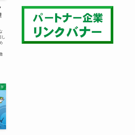
ク
理
な
面し
め
徴
岡市