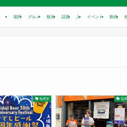
場所
グルメ
観光
話題
人
イベント
動画
延岡市
延