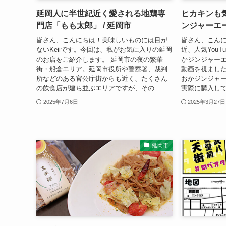
延岡人に半世紀近く愛される地鶏専
ヒカキンも
門店「もも太郎」 / 延岡市
ンジャーエ
皆さん、こんにちは！美味しいものには目が
皆さん、こんに
ないKeiiです。今回は、私がお気に入りの延岡
近、人気YouT
のお店をご紹介します。 延岡市の夜の繁華
かジンジャー
街・船倉エリア。延岡市役所や警察署、裁判
動画を視まし
所などのある官公庁街からも近く、たくさん
おかジンジャ
の飲食店が建ち並ぶエリアですが、その...
実際に購入して
2025年7月6日
2025年3月27日
延岡市