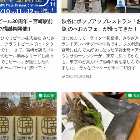
ビール30周年－宮崎駅前
渋谷にポップアップレストラン「
感謝祭開催!!
魚 のべおカフェ」が帰ってきた！
ひでじビール株式会社 みなさ
はじめまして！ライター初登場、みやざき
は。クラフトビールではスタウ
ランドアンバサダーの牛島です。 夫の転
ceです。 さて、宮崎が誇るブル
宮崎に住んで大好きになった保育士時々ア
崎のビール業界をリードし続け
ウンサのーウッシーが、東京に戻ってから
ひでじビール」が誕生したの
も、東京のど真ん中で宮崎の食を楽しんで
ビールブームに沸いてい...
ました。 そんなウッシーが今回ご紹介す...
2025年10月16日
延岡市
延