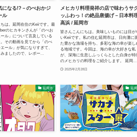
気になる!?－のべおかジ
メヒカリ料理発祥の店で味わうサ
ール
ッふわっ！の絶品唐揚げ－日本料
高浜 / 延岡市
ちは。延岡在住のKeiiです。最
uberのヒカキンさんが「のべお
皆さんこんにちは。美味しいものには目が
エール」について言及している
いKeiiです。私の住む延岡市は、日向灘に
た。その動画を見てから「のべ
た豊かな漁場を持ち、多彩な海の幸が楽し
ーエール」が気になりすぎて、
る地域です。今回は、海の幸が大好きな私
みましたので、レポー...
が、深海に生息しふっくらとした白身が特
のメヒカリの料理をご紹介します。 延岡...
2025年2月28日
延岡市
延