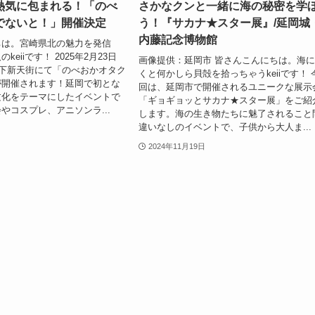
熱気に包まれる！「のべ
さかなクンと一緒に海の秘密を学
でないと！」開催決定
う！『サカナ★スター展』/延岡城
内藤記念博物館
ちは。宮崎県北の魅力を発信
eiiです！ 2025年2月23日
画像提供：延岡市 皆さんこんにちは。海
山下新天街にて「のべおかオタク
くと何かしら貝殻を拾っちゃうkeiiです！ 
が開催されます！延岡で初とな
回は、延岡市で開催されるユニークな展示
文化をテーマにしたイベントで
「ギョギョッとサカナ★スター展」をご紹
やコスプレ、アニソンラ...
します。海の生き物たちに魅了されること
違いなしのイベントで、子供から大人ま...
2024年11月19日