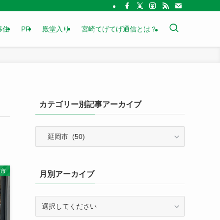
移住
PR
殿堂入り
宮崎てげてげ通信とは？
カテゴリー別記事アーカイブ
カ
テ
ゴ
リ
岡市
月別アーカイブ
ー
別
記
事
ア