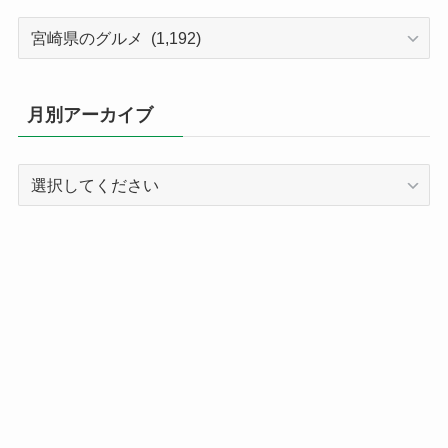
カ
テ
ゴ
リ
月別アーカイブ
ー
別
記
事
ア
ー
カ
イ
ブ