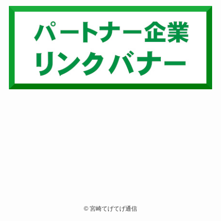
©
宮崎てげてげ通信