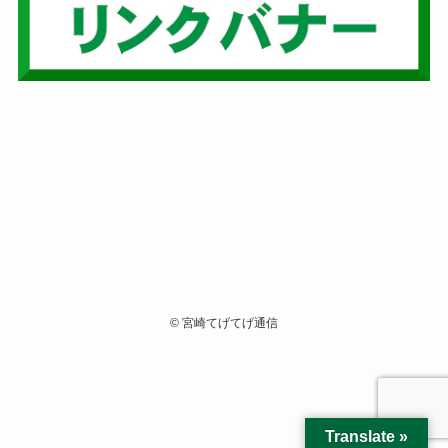
©
宮崎てげてげ通信
Translate »