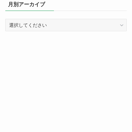
リ
月別アーカイブ
ー
別
記
事
ア
ー
カ
イ
ブ