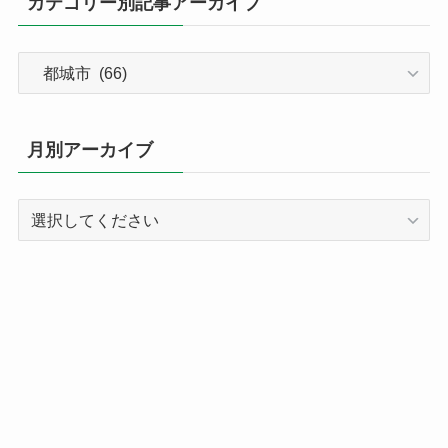
カテゴリー別記事アーカイブ
カ
テ
ゴ
リ
月別アーカイブ
ー
別
記
事
ア
ー
カ
イ
ブ