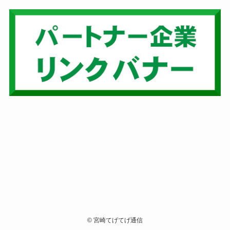
©
宮崎てげてげ通信