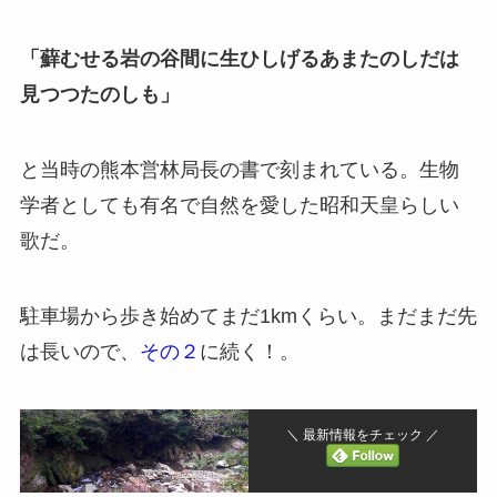
「蘚むせる岩の谷間に生ひしげるあまたのしだは
見つつたのしも」
と当時の熊本営林局長の書で刻まれている。生物
学者としても有名で自然を愛した昭和天皇らしい
歌だ。
駐車場から歩き始めてまだ1kmくらい。まだまだ先
は長いので、
その２
に続く！。
＼ 最新情報をチェック ／