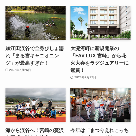
加江田渓谷で全身びしょ濡
大淀河畔に新規開業の
れ「まる宮キャニオニン
「FAV LUX 宮崎」から花
グ」が最高すぎた！
火大会をラグジュアリーに
鑑賞！
2026年7月26日
2026年7月23日
海から渓谷へ！宮崎の贅沢
今年は「まつりえれこっち