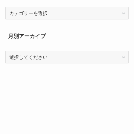
カ
テ
ゴ
リ
月別アーカイブ
ー
別
記
事
ア
ー
カ
イ
ブ