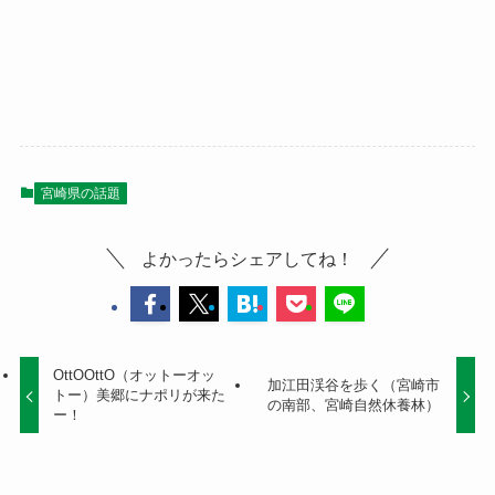
宮崎県の話題
よかったらシェアしてね！
OttOOttO（オットーオッ
加江田渓谷を歩く（宮崎市
トー）美郷にナポリが来た
の南部、宮崎自然休養林）
ー！