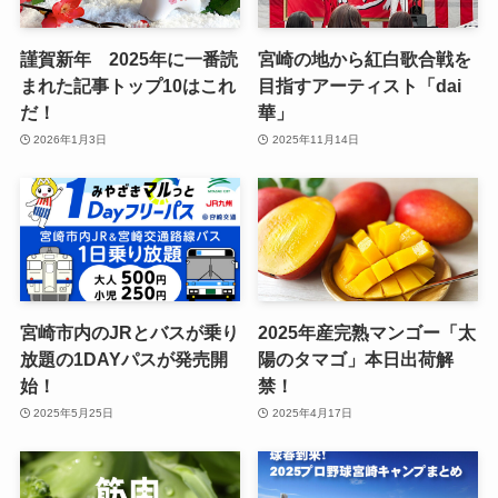
謹賀新年 2025年に一番読
宮崎の地から紅白歌合戦を
まれた記事トップ10はこれ
目指すアーティスト「dai
だ！
華」
2026年1月3日
2025年11月14日
宮崎市内のJRとバスが乗り
2025年産完熟マンゴー「太
放題の1DAYパスが発売開
陽のタマゴ」本日出荷解
始！
禁！
2025年5月25日
2025年4月17日