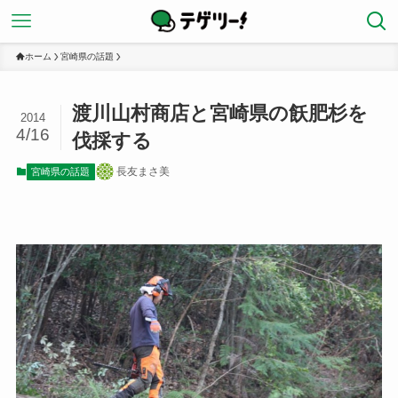
ホーム
宮崎県の話題
渡川山村商店と宮崎県の飫肥杉を
2014
4/16
伐採する
長友まさ美
宮崎県の話題