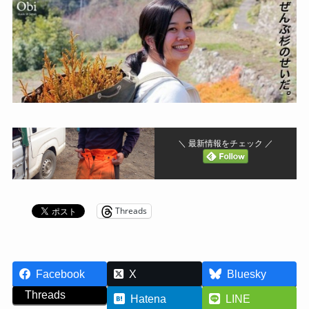
＼ 最新情報をチェック ／
Threads
Facebook
X
Bluesky
Threads
Hatena
LINE