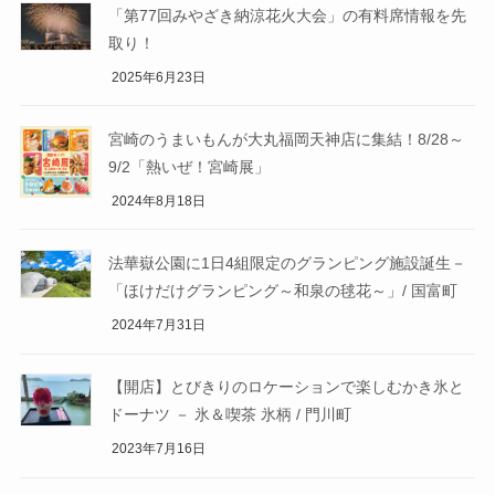
「第77回みやざき納涼花火大会」の有料席情報を先
取り！
2025年6月23日
宮崎のうまいもんが大丸福岡天神店に集結！8/28～
9/2「熱いぜ！宮崎展」
2024年8月18日
法華嶽公園に1日4組限定のグランピング施設誕生－
「ほけだけグランピング～和泉の毬花～」/ 国富町
2024年7月31日
【開店】とびきりのロケーションで楽しむかき氷と
ドーナツ － 氷＆喫茶 氷柄 / 門川町
2023年7月16日