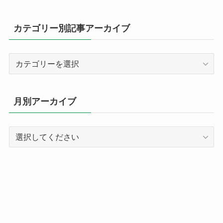
カテゴリー別記事アーカイブ
カ
テ
ゴ
リ
月別アーカイブ
ー
別
記
事
ア
ー
カ
イ
ブ