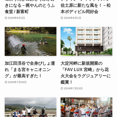
きになる－梶やんのとうふ
佐土原に新たな風を！－松
食堂 / 新富町
本ボディビル同好会
2026年8月3日
2026年8月1日
加江田渓谷で全身びしょ濡
大淀河畔に新規開業の
れ「まる宮キャニオニン
「FAV LUX 宮崎」から花
グ」が最高すぎた！
火大会をラグジュアリーに
鑑賞！
2026年7月26日
2026年7月23日