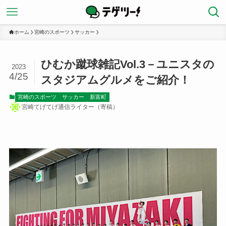
ホーム
宮崎のスポーツ
サッカー
ひむか蹴球雑記Vol.3－ユニスタの
2023
4/25
スタジアムグルメをご紹介！
宮崎のスポーツ
サッカー
新富町
宮崎てげてげ通信ライター（寄稿）