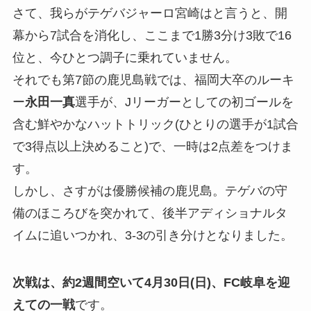
さて、我らがテゲバジャーロ宮崎はと言うと、開
幕から7試合を消化し、ここまで1勝3分け3敗で16
位と、今ひとつ調子に乗れていません。
それでも第7節の鹿児島戦では、福岡大卒のルーキ
ー
永田一真
選手が、Jリーガーとしての初ゴールを
含む鮮やかなハットトリック(ひとりの選手が1試合
で3得点以上決めること)で、一時は2点差をつけま
す。
しかし、さすがは優勝候補の鹿児島。テゲバの守
備のほころびを突かれて、後半アディショナルタ
イムに追いつかれ、3-3の引き分けとなりました。
次戦は、約2週間空いて4月30日(日)、FC岐阜を迎
えての一戦
です。