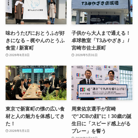
味わうたびにおとうふが好
子供から大人まで通える！
きになる－梶やんのとうふ
卓球教室「T3みやざき」 /
食堂 / 新富町
宮崎市佐土原町
2026年8月3日
2026年5月31日
東京で新富町の懐の広い食
周東佑京選手が宮崎
材と人の魅力を体感してき
で“JCBの顔”に！30歳の誕
た！
生日に「スピード感上がる
プレー」を誓う
2026年5月1日