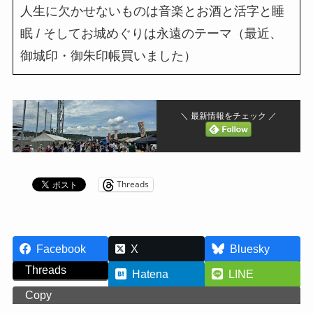
人生に欠かせないものは音楽とお酒と活字と睡
眠 / そしてお城めぐりは永遠のテーマ（最近、
御城印・御朱印帳買いました）
＼ 最新情報をチェック ／
Threads
Facebook
X
Bluesky
Threads
Hatena
LINE
Copy