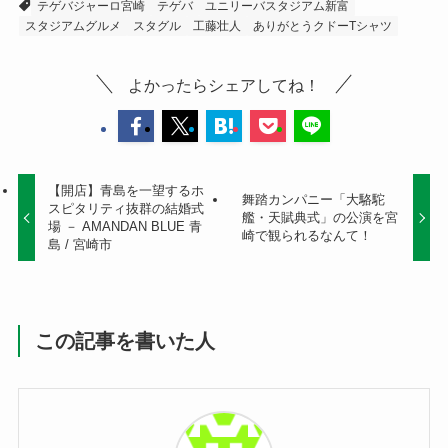
テゲバジャーロ宮崎
テゲバ
ユニリーバスタジアム新富
スタジアムグルメ
スタグル
工藤壮人
ありがとうクドーTシャツ
よかったらシェアしてね！
【開店】青島を一望するホ
舞踏カンパニー「大駱駝
スピタリティ抜群の結婚式
艦・天賦典式」の公演を宮
場 － AMANDAN BLUE 青
崎で観られるなんて！
島 / 宮崎市
この記事を書いた人