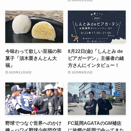
2026年2月10日
今味わって欲しい至福の和
8月22日(金)「しんとみ de
菓子「須木栗きんとん大
ビアガーデン」主催者の緒
福」
方さんにインタビュー！
2025年11月30日
2025年8月15日
野球でつなぐ世界へのかけ
FC延岡AGATAのGM補佐
橋－ハワイ野球少年団交流
に故郷の延岡で会ってきた