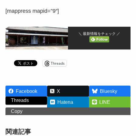
[mappress mapid=”9″]
＼ 最新情報をチェック ／
Threads
Facebook
X
Bluesky
Threads
Hatena
LINE
Copy
関連記事