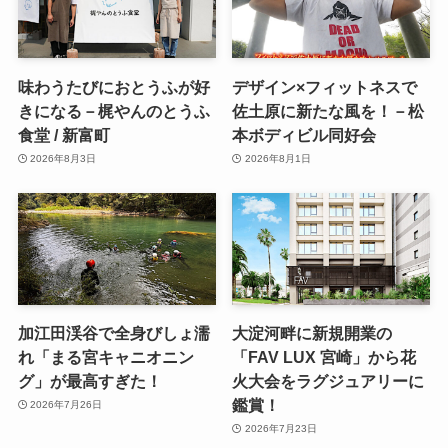
味わうたびにおとうふが好
デザイン×フィットネスで
きになる－梶やんのとうふ
佐土原に新たな風を！－松
食堂 / 新富町
本ボディビル同好会
2026年8月3日
2026年8月1日
加江田渓谷で全身びしょ濡
大淀河畔に新規開業の
れ「まる宮キャニオニン
「FAV LUX 宮崎」から花
グ」が最高すぎた！
火大会をラグジュアリーに
鑑賞！
2026年7月26日
2026年7月23日