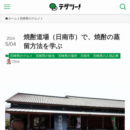
ホーム
宮崎県のグルメ
焼酎道場（日南市）で、焼酎の蒸
2014
5/04
留方法を学ぶ
宮崎県のグルメ
宮崎県の観光
宮崎県の場所
日南市
宮崎県の人気記事
Dice