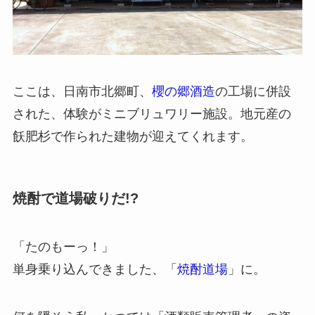
ここは、日南市北郷町、
櫻の郷酒造
の工場に併設
された、体験がミニブリュワリー施設。地元産の
飫肥杉で作られた建物が迎えてくれます。
焼酎で道場破りだ!?
「たのもーっ！」
単身乗り込んできました、「
焼酎道場
」に。