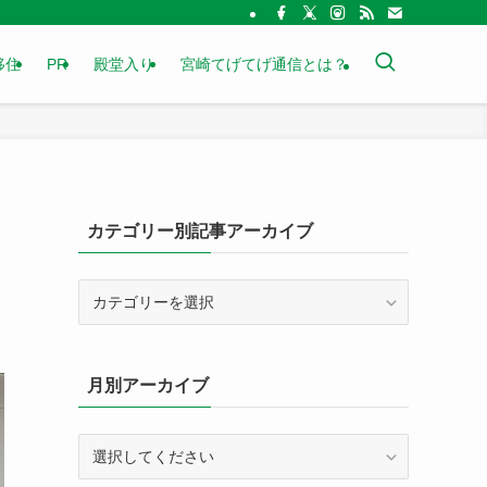
移住
PR
殿堂入り
宮崎てげてげ通信とは？
カテゴリー別記事アーカイブ
カ
テ
ゴ
リ
月別アーカイブ
ー
別
記
事
ア