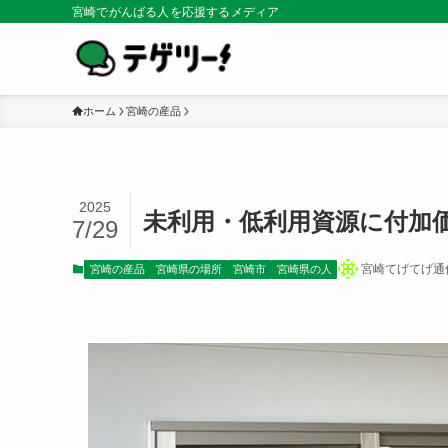
宮崎でがんばる人を応援するメディア
ホーム
宮崎の産品
2025
未利用・低利用資源に付加
7/29
宮崎てげてげ通
宮崎の産品
宮崎県の場所
宮崎市
宮崎県の人