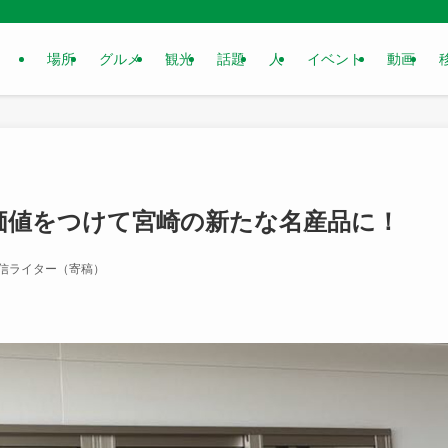
場所
グルメ
観光
話題
人
イベント
動画
価値をつけて宮崎の新たな名産品に！
信ライター（寄稿）