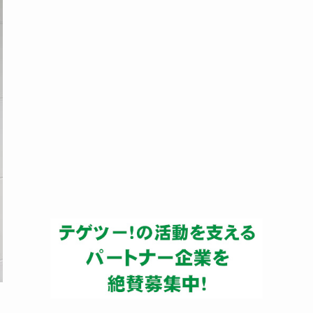
ー
カ
イ
ブ