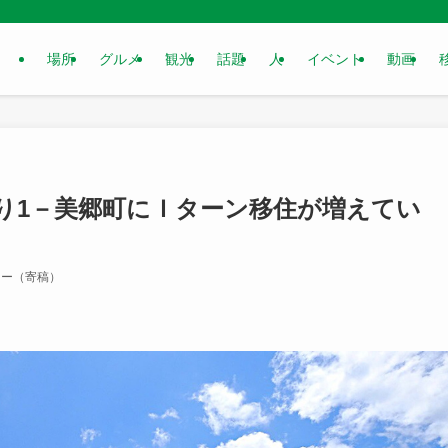
場所
グルメ
観光
話題
人
イベント
動画
り1－美郷町にＩターン移住が増えてい
ター（寄稿）