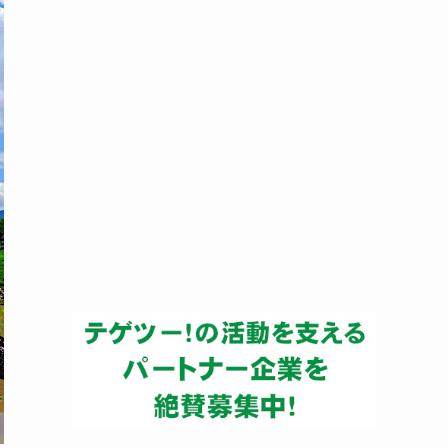
ー
カ
イ
ブ