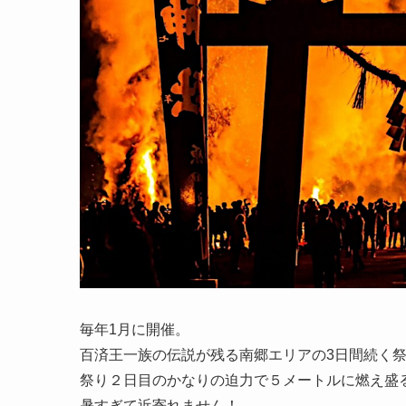
毎年1月に開催。
百済王一族の伝説が残る南郷エリアの3日間続く
祭り２日目のかなりの迫力で５メートルに燃え盛る
暑すぎて近寄れません！