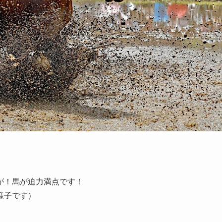
が！馬が迫力満点です！
様子です）