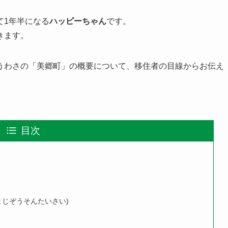
て1年半になる
ハッピーちゃん
です。
きます。
うわさの「美郷町」の概要について、移住者の目線からお伝え
目次
まじぞうそんたいさい)