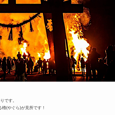
祭りです。
櫓(やぐら)が見所です！