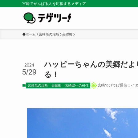
宮崎でがんばる人を応援するメディア
ホーム
宮崎県の場所
美郷町
ハッピーちゃんの美郷だよ
2024
5/29
る！
宮崎てげてげ通信ライ
宮崎県の場所
美郷町
宮崎県への移住