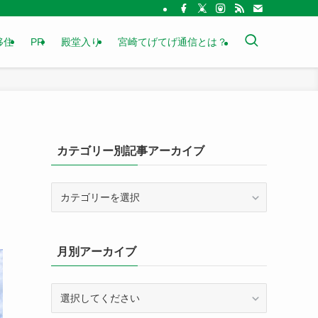
移住
PR
殿堂入り
宮崎てげてげ通信とは？
カテゴリー別記事アーカイブ
カ
テ
ゴ
リ
月別アーカイブ
ー
別
記
事
ア