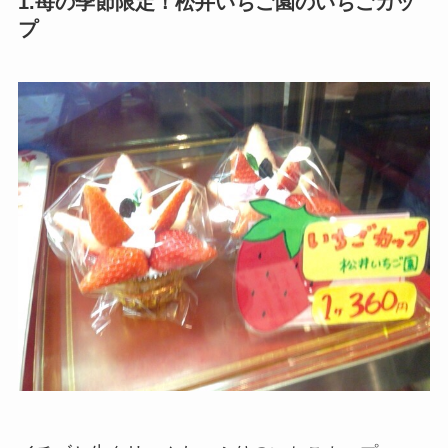
1.苺の季節限定！松井いちご園のいちごカッ
プ