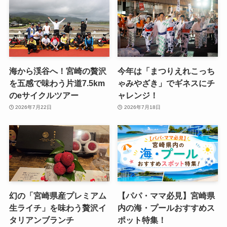
海から渓谷へ！宮崎の贅沢
今年は「まつりえれこっち
を五感で味わう片道7.5km
ゃみやざき」でギネスにチ
のeサイクルツアー
ャレンジ！
2026年7月22日
2026年7月18日
幻の「宮崎県産プレミアム
【パパ・ママ必見】宮崎県
生ライチ」を味わう贅沢イ
内の海・プールおすすめス
タリアンブランチ
ポット特集！