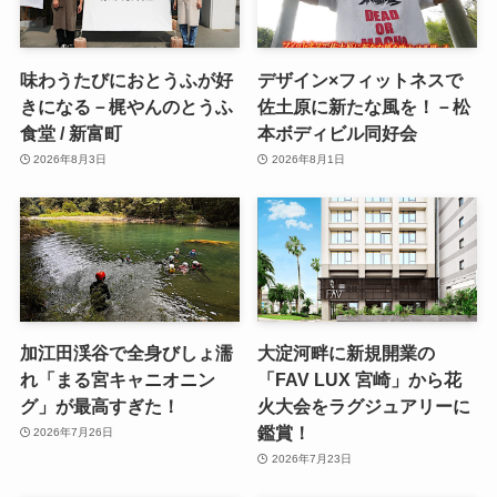
味わうたびにおとうふが好
デザイン×フィットネスで
きになる－梶やんのとうふ
佐土原に新たな風を！－松
食堂 / 新富町
本ボディビル同好会
2026年8月3日
2026年8月1日
加江田渓谷で全身びしょ濡
大淀河畔に新規開業の
れ「まる宮キャニオニン
「FAV LUX 宮崎」から花
グ」が最高すぎた！
火大会をラグジュアリーに
鑑賞！
2026年7月26日
2026年7月23日