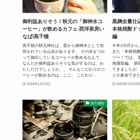
御利益ありそう！秋元の「御神水コ
黒麹全量仕
ーヒー」が飲めるカフェ-西洋茶房い
本格焼酎ドッ
なば/高千穂
編
高千穂の秋元神社は、昔から御神水として信
今年の5月から
仰されている山水があります。 その水をつか
きた「本格焼酎
って抽出しているコーヒーが飲めるなんて、
ツー！では、 
なんだか御利益ありそうな気がするのは、わ
海酒造編、 第
たしだけでしょうか。。 そんなこだわりのコ
てきましたが、
ーヒーが飲めるのは、ここ。 こだわり...
とか参加できた
2016年1月13日
2015年12月20
高千穂町