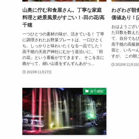
山奥に佇む和食屋さん。丁寧な家庭
わざわざ朝
料理と絶景風景がすごい！-田の花/高
価値あり！[
千穂
おはようござい
た日数を数えた
一つひとつの素材の味が、活きている！ 丁寧
て、自分でも
に調理されたお野菜プレートは、一口ひとく
高千穂の高級
ち、しっかりと味わいたくなる一品でした！
宿と、いろー
高千穂の天岩戸神社にむかう道沿いに、「田
すが、 この朝
の花」という看板がでてきます。 そこを左に
曲がって、細い山道をずんずんあがっ...
2015年11月15
2015年11月27日
高千穂町