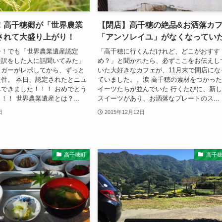
！高千穂郷が「世界農業
【閉店】高千穂の絶品&お洒落カ
されて大盛り上がり！
「アンソレイユ」がなくなってい
ー！でも「世界農業遺産認定
「高千穂に行くんだけれど、どこがおすす
通訳をした人に話聞いてみた」
め？」と聞かれたら、必ずここをお伝えし
ュガーがレポしてから、ずっと
いた大好きなカフェが、11月末で閉店にな
件。 本日、認定されたとニュ
ていました。。涙 高千穂の素材をつかっ
できました！！！ おめでとう
イーツたちが並んでいた 行くたびに、新
！！ 世界農業遺産とは？...
スイーツがあり、お洒落なプレートのス...
日
2015年12月12日
高千穂町
高千