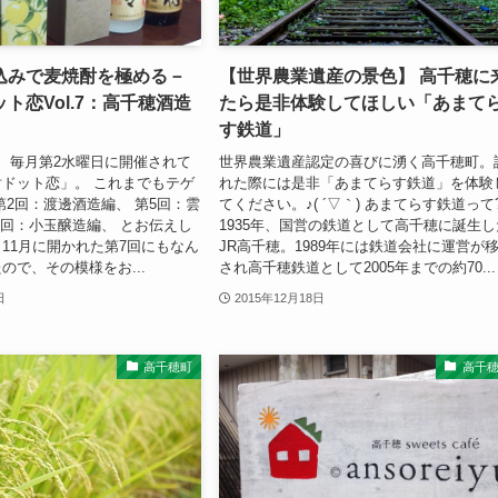
込みで麦焼酎を極める－
【世界農業遺産の景色】 高千穂に
ト恋Vol.7：高千穂酒造
たら是非体験してほしい「あまて
す鉄道」
、毎月第2水曜日に開催されて
世界農業遺産認定の喜びに湧く高千穂町。
ドット恋」。 これまでもテゲ
れた際には是非「あまてらす鉄道」を体験
第2回：渡邊酒造編、 第5回：雲
てください。♪( ´▽｀) あまてらす鉄道って
6回：小玉醸造編、 とお伝えし
1935年、国営の鉄道として高千穂に誕生し
11月に開かれた第7回にもなん
JR高千穂。1989年には鉄道会社に運営が
ので、その模様をお...
され高千穂鉄道として2005年までの約70...
日
2015年12月18日
高千穂町
高千