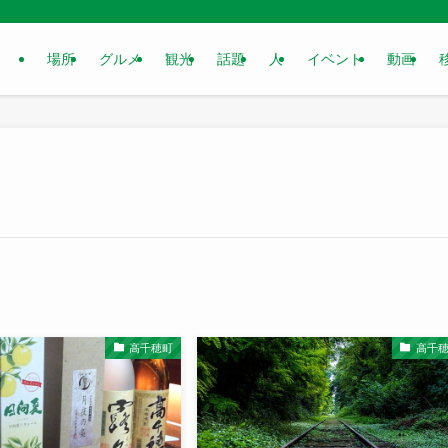
場所
グルメ
観光
話題
人
イベント
動画
高千穂町
高千