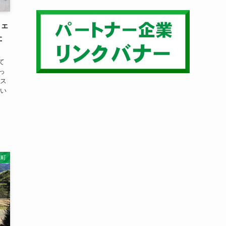
フェ
た
て
っ
たス
しい
穂町