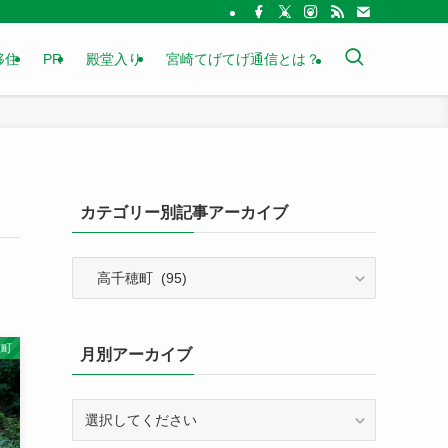
移住
PR
殿堂入り
宮崎てげてげ通信とは？
カテゴリー別記事アーカイブ
カ
テ
ゴ
リ
穂町
月別アーカイブ
ー
別
記
事
ア