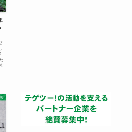
ー
カ
イ
来
ブ
ら
訪
し
?
た
移行
穂町