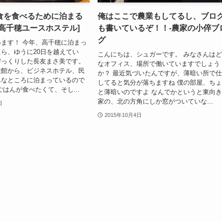
食を食べるために泊まる
俺はここで農業もしてるし、ブロ
高千穂ユースホステル]
も書いているぞ！！-農家の小倅ブ
グ
ます！ 今年、高千穂に泊まっ
ら、ゆうに20日を越えてい
こんにちは、シュガーです。 みなさんは
びっくりした長友まさ美です。
なオフィス、場所で働いていますでしょう
旅館から、ビジネスホテル、民
か？ 最近気づいたんですが、薄暗い所で
んなところに泊まっているので
してると気分が落ちますね 僕の部屋、ち
ごはんが食べたくて、そし...
と薄暗いのですよ なんでかというと東向
家の、北の方角にしか窓がついていな...
日
2015年10月4日