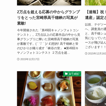
2万点を超える応募の中からグランプ
【速報】祝
リをとった宮崎県高千穂峡の写真が
遺産」認定
素敵!
以前、テゲツ
へ、調査員の
今年開催された「第49回キャノンフォトコン
と、高千穂シ
テンスト」。2万点以上の応募作品の中から見
気になっていた
事グランプリに輝いた宮崎県高千穂峡の写真
ースが飛び込ん
が素敵です。( ´ ▽ ` )ﾉ 幻想的! 高千穂峡と蛍
ございます！！
のひかりが織り成す「峡谷の蛍」 ■第49回キ
ヤノンフォトコンテスト ２万点を超...
2015年12月16
2015年12月17日
高千穂町