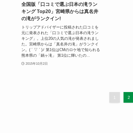
全国版「口コミで選ぶ日本の滝ラン
キング Top20」宮崎県からは真名井
の滝がランクイン!
トリップアドバイザーに投稿された口コミを
元に発表された「口コミで選ぶ日本の滝ラン
キング」。上位20の人気の滝が発表されまし
た。宮崎県からは「真名井の滝」がランクイ
ン。( ´ ▽ ` )ﾉ 第1位はCMのロケ地で知られる
熊本県の「鍋ヶ滝」 第1位に輝いたの...
2015年10月2日
1
2