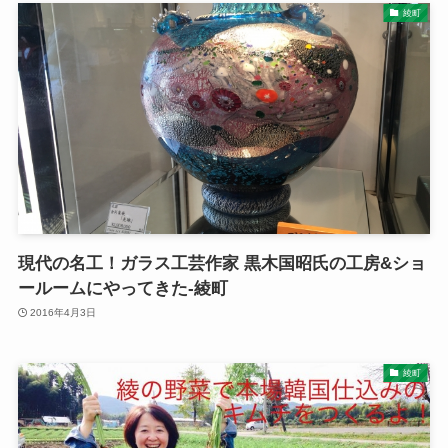
綾町
現代の名工！ガラス工芸作家 黒木国昭氏の工房&ショ
ールームにやってきた-綾町
2016年4月3日
綾町