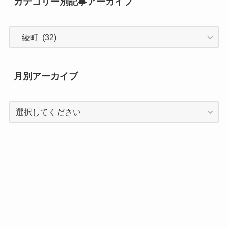
カテゴリー別記事アーカイブ
カ
テ
ゴ
リ
月別アーカイブ
ー
別
記
事
ア
ー
カ
イ
ブ