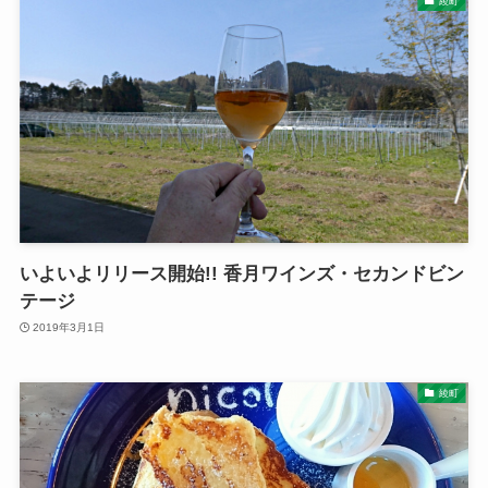
綾町
いよいよリリース開始!! 香月ワインズ・セカンドビン
テージ
2019年3月1日
綾町