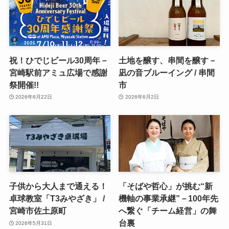
祝！ひでじビール30周年－
土地を醸す、串間を醸す－
宮崎駅前アミュ広場で感謝
凪の音ブルーイング / 串間
祭開催!!
市
2026年6月22日
2026年6月2日
子供から大人まで通える！
「そばや哲心」が挑む“新
卓球教室「T3みやざき」 /
機軸の事業承継”－100年先
宮崎市佐土原町
へ繋ぐ「チーム経営」の舞
台裏
2026年5月31日