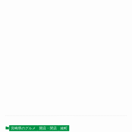
宮崎県のグルメ
開店・閉店
綾町