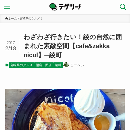
ホーム
宮崎県のグルメ
わざわざ行きたい！綾の自然に囲
2017
まれた素敵空間【cafe&zakka
2/18
nicol】─綾町
こーへい
宮崎県のグルメ
開店・閉店
綾町