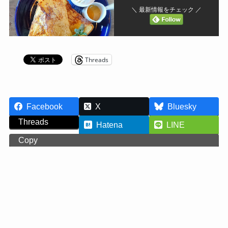
＼ 最新情報をチェック ／
Threads
Facebook
X
Bluesky
Threads
Hatena
LINE
Copy