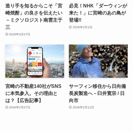
造り手を知るからこそ「宮
必見！NHK「ダーウィンが
崎焼酎」の良さを伝えたい
来た！」に宮崎のあの鳥が
－ミクソロジスト南雲主于
登場!!
三
2026年3月1日
2026年3月27日
宮崎の不動産140社がSNS
サーフィン移住から日向備
に本気参入。その理由と
長炭製造へ－臼井寛宗 / 日
は？【広告記事】
向市
2026年2月27日
2026年2月11日