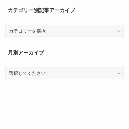
カテゴリー別記事アーカイブ
カ
テ
ゴ
リ
月別アーカイブ
ー
別
記
事
ア
ー
カ
イ
ブ