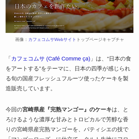
画像：
カフェコムサWebサイト
トップページキャプチャ
「
カフェコムサ (Café Comme ça)
」は、“日本の食
をアートする”をテーマに、日本の四季が感じられ
る旬の国産フレッシュフルーツ使ったケーキを製
造販売しています。
今回の
宮崎県産『完熟マンゴー』のケーキ
は、と
ろけるような濃厚な甘みとトロピカルで芳醇な香
りの宮崎県産完熟マンゴーを、パティシエの技で