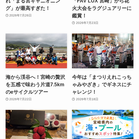
れ「まる宮キャニオニン
「FAV LUX 宮崎」から花
グ」が最高すぎた！
火大会をラグジュアリーに
鑑賞！
2026年7月26日
2026年7月23日
海から渓谷へ！宮崎の贅沢
今年は「まつりえれこっち
を五感で味わう片道7.5km
ゃみやざき」でギネスにチ
のeサイクルツアー
ャレンジ！
2026年7月22日
2026年7月18日