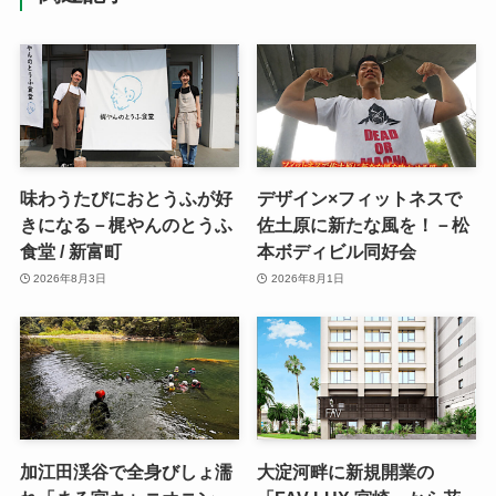
味わうたびにおとうふが好
デザイン×フィットネスで
きになる－梶やんのとうふ
佐土原に新たな風を！－松
食堂 / 新富町
本ボディビル同好会
2026年8月3日
2026年8月1日
加江田渓谷で全身びしょ濡
大淀河畔に新規開業の