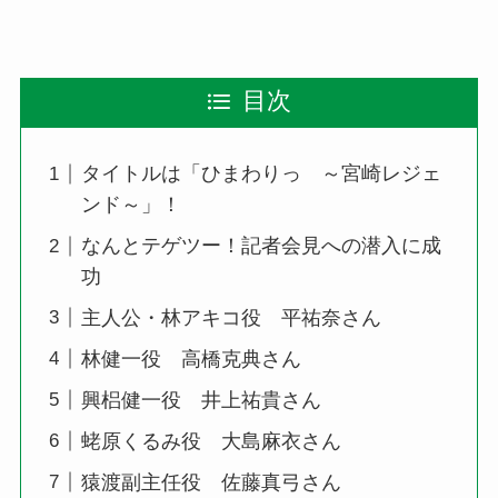
目次
タイトルは「ひまわりっ ～宮崎レジェ
ンド～」！
なんとテゲツー！記者会見への潜入に成
功
主人公・林アキコ役 平祐奈さん
林健一役 高橋克典さん
興梠健一役 井上祐貴さん
蛯原くるみ役 大島麻衣さん
猿渡副主任役 佐藤真弓さん