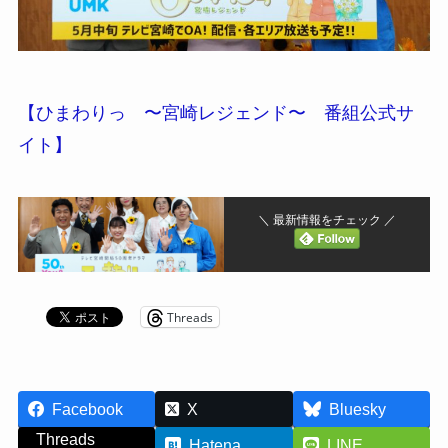
【ひまわりっ 〜宮崎レジェンド〜 番組公式サ
イト】
＼ 最新情報をチェック ／
Threads
Facebook
X
Bluesky
Threads
Hatena
LINE