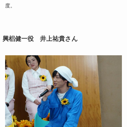
度。
興梠健一役 井上祐貴さん