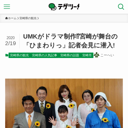
ホーム
宮崎県の観光
UMKがドラマ制作⁉︎宮崎が舞台の
2020
2/19
「ひまわりっ」記者会見に潜入!
こーへい
宮崎県の観光
宮崎県の人気記事
宮崎県の話題
宮崎市