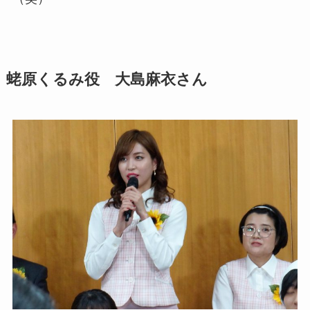
蛯原くるみ役 大島麻衣さん