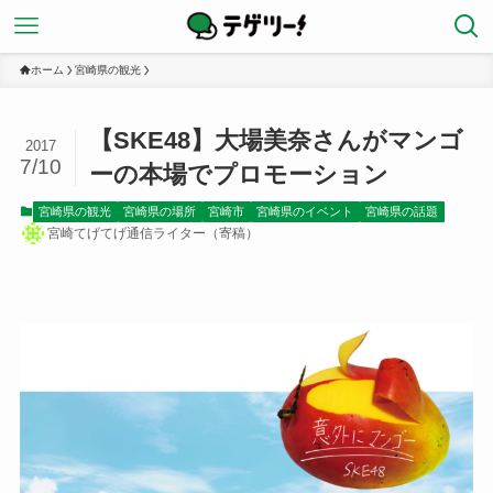
ホーム
宮崎県の観光
【SKE48】大場美奈さんがマンゴ
2017
7/10
ーの本場でプロモーション
宮崎県の観光
宮崎県の場所
宮崎市
宮崎県のイベント
宮崎県の話題
宮崎てげてげ通信ライター（寄稿）