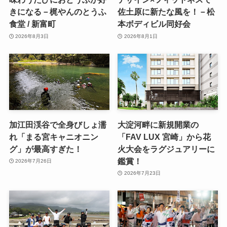
きになる－梶やんのとうふ
佐土原に新たな風を！－松
食堂 / 新富町
本ボディビル同好会
2026年8月3日
2026年8月1日
加江田渓谷で全身びしょ濡
大淀河畔に新規開業の
れ「まる宮キャニオニン
「FAV LUX 宮崎」から花
グ」が最高すぎた！
火大会をラグジュアリーに
鑑賞！
2026年7月26日
2026年7月23日