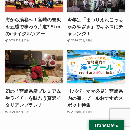
海から渓谷へ！宮崎の贅沢
今年は「まつりえれこっち
を五感で味わう片道7.5km
ゃみやざき」でギネスにチ
のeサイクルツアー
ャレンジ！
2026年7月22日
2026年7月18日
幻の「宮崎県産プレミアム
【パパ・ママ必見】宮崎県
生ライチ」を味わう贅沢イ
内の海・プールおすすめス
タリアンブランチ
ポット特集！
2026年7月17日
2026年7月11日
Translate »