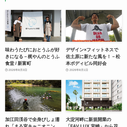
味わうたびにおとうふが好
デザイン×フィットネスで
きになる－梶やんのとうふ
佐土原に新たな風を！－松
食堂 / 新富町
本ボディビル同好会
2026年8月3日
2026年8月1日
加江田渓谷で全身びしょ濡
大淀河畔に新規開業の
れ「まる宮キャニオニン
「FAV LUX 宮崎」から花