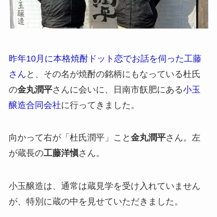
昨年10月に本格焼酎ドット恋でお話を伺った工藤
さん
と、その名が焼酎の銘柄にもなっている杜氏
の
金丸潤平
さんに会いに、日南市飫肥にある
小玉
醸造合同会社
に行ってきました。
向かって右が「杜氏潤平」こと
金丸潤平
さん。左
が蔵長の
工藤洋愼
さん。
小玉醸造は、通常は蔵見学を受け入れていません
が、特別に蔵の中を見せていただきました。