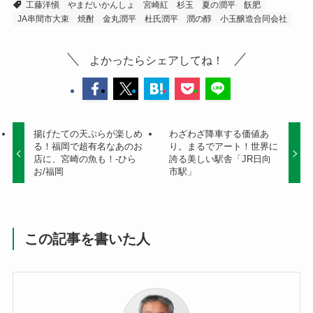
工藤洋愼
やまだいかんしょ
宮崎紅
杉玉
夏の潤平
飫肥
JA串間市大束
焼酎
金丸潤平
杜氏潤平
潤の醇
小玉醸造合同会社
よかったらシェアしてね！
揚げたての天ぷらが楽しめ
わざわざ降車する価値あ
る！福岡で超有名なあのお
り。まるでアート！世界に
店に、宮崎の魚も！-ひら
誇る美しい駅舎「JR日向
お/福岡
市駅」
この記事を書いた人