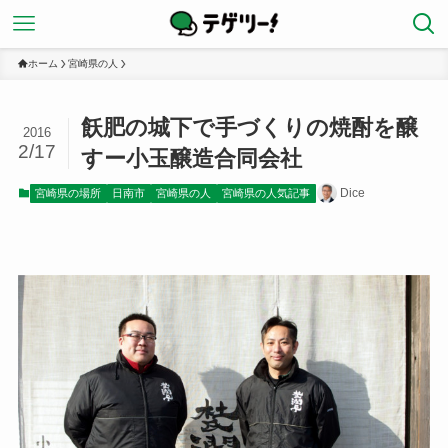
ホーム
宮崎県の人
飫肥の城下で手づくりの焼酎を醸
2016
2/17
すー小玉醸造合同会社
Dice
宮崎県の場所
日南市
宮崎県の人
宮崎県の人気記事