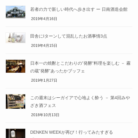
若者の力で新しい時代へ歩き出す ー 日南酒造会館
2019年4月16日
田舎にIターンして混乱したお酒事情3点
2019年4月15日
日本一の焼酎とこだわりの”発酵”料理を楽しむ － 霧
の蔵”発酵”あったかブッフェ
2019年1月27日
この週末はシーガイアで心地よく酔う － 第4回みや
ざき酒フェス
2018年10月13日
DENKEN WEEKが再び！行ってみたすぎる