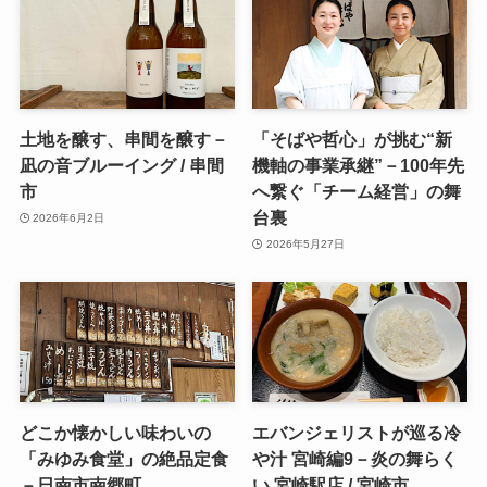
土地を醸す、串間を醸す－
「そばや哲心」が挑む“新
凪の音ブルーイング / 串間
機軸の事業承継”－100年先
市
へ繋ぐ「チーム経営」の舞
台裏
2026年6月2日
2026年5月27日
どこか懐かしい味わいの
エバンジェリストが巡る冷
「みゆみ食堂」の絶品定食
や汁 宮崎編9－炎の舞らく
－日南市南郷町
い 宮崎駅店 / 宮崎市