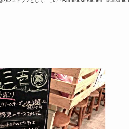
として、この「Farmhouse Kitchen Hachisanich