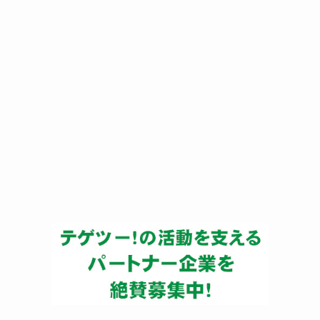
ー
カ
イ
ブ