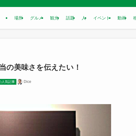
場所
グルメ
観光
話題
人
イベント
動画
当の美味さを伝えたい！
Dice
の人気記事