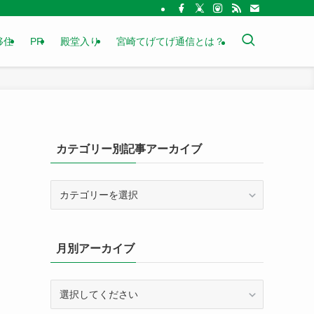
移住
PR
殿堂入り
宮崎てげてげ通信とは？
カテゴリー別記事アーカイブ
カ
テ
ゴ
リ
月別アーカイブ
ー
別
記
事
ア