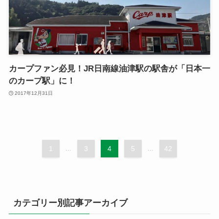
カープファン必見！JR日南線油津駅の駅舎が「日本一
のカープ駅」に！
2017年12月31日
1
...
3
4
5
...
42
カテゴリー別記事アーカイブ