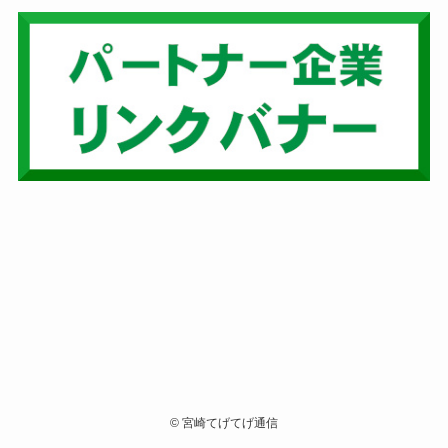
©
宮崎てげてげ通信