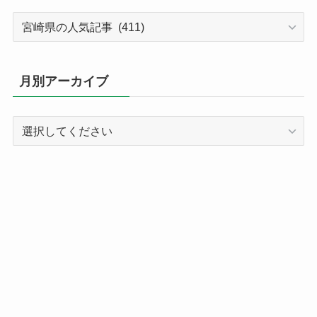
カ
テ
ゴ
リ
月別アーカイブ
ー
別
記
事
ア
ー
カ
イ
ブ