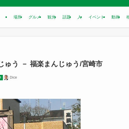
場所
グルメ
観光
話題
人
イベント
動画
ゅう － 福楽まんじゅう/宮崎市
Dice
事