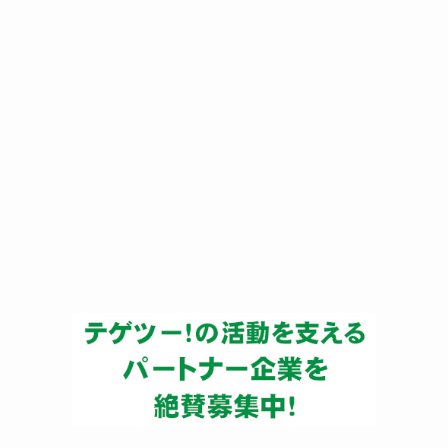
ー
カ
イ
ブ