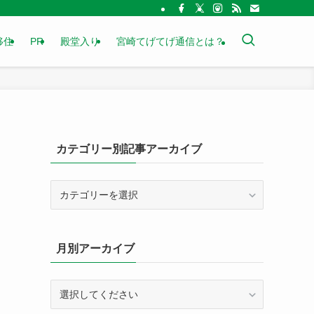
移住
PR
殿堂入り
宮崎てげてげ通信とは？
カテゴリー別記事アーカイブ
カ
テ
ゴ
リ
月別アーカイブ
ー
別
記
事
ア