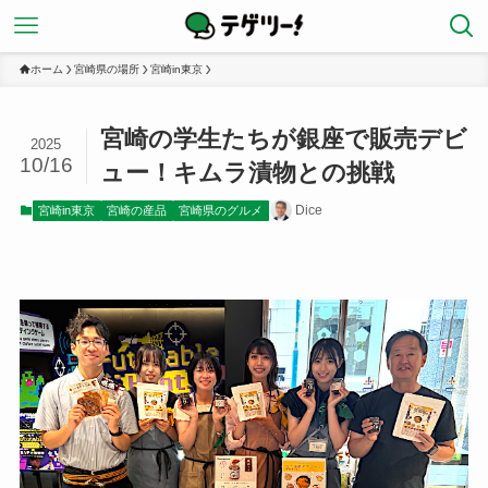
ホーム
宮崎県の場所
宮崎in東京
宮崎の学生たちが銀座で販売デビ
2025
10/16
ュー！キムラ漬物との挑戦
Dice
宮崎in東京
宮崎の産品
宮崎県のグルメ