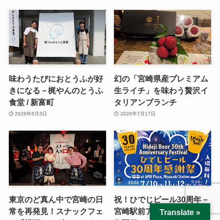
味わうたびにおとうふが好
幻の「宮崎県産プレミアム
きになる－梶やんのとうふ
生ライチ」を味わう贅沢イ
食堂 / 新富町
タリアンブランチ
2026年8月3日
2026年7月17日
東京のど真ん中で宮崎の日
祝！ひでじビール30周年－
常を再発見！スナックフェ
宮崎駅前アミュ広場で感謝
Translate »