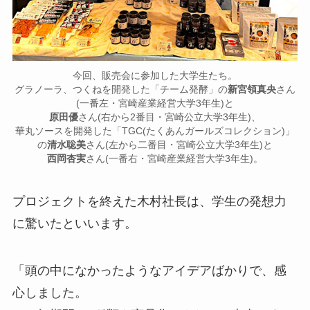
今回、販売会に参加した大学生たち。
グラノーラ、つくねを開発した「チーム発酵」の
新宮領真央
さん
(一番左・宮崎産業経営大学3年生)と
原田優
さん(右から2番目・宮崎公立大学3年生)、
華丸ソースを開発した「TGC(たくあんガールズコレクション)」
の
清水聡美
さん(左から二番目・宮崎公立大学3年生)と
西岡杏実
さん(一番右・宮崎産業経営大学3年生)。
プロジェクトを終えた木村社長は、学生の発想力
に驚いたといいます。
「頭の中になかったようなアイデアばかりで、感
心しました。