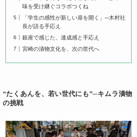
味を受け継ぐコラボつくね
「学生の感性が新しい扉を開く」─木村社
長が語る手応え
銀座で感じた、達成感と手応え
宮崎の漬物文化を、次の世代へ
“たくあんを、若い世代にも”─キムラ漬物
の挑戦