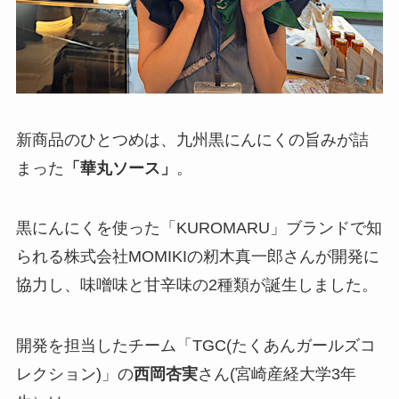
新商品のひとつめは、九州黒にんにくの旨みが詰
まった
「華丸ソース」
。
黒にんにくを使った「KUROMARU」ブランドで知
られる株式会社MOMIKIの籾木真一郎さんが開発に
協力し、味噌味と甘辛味の2種類が誕生しました。
開発を担当したチーム「TGC(たくあんガールズコ
レクション)」の
西岡杏実
さん(宮崎産経大学3年