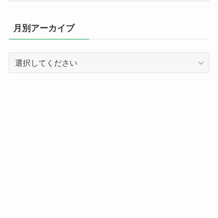
ゴ
リ
月別アーカイブ
ー
別
記
事
ア
ー
カ
イ
ブ