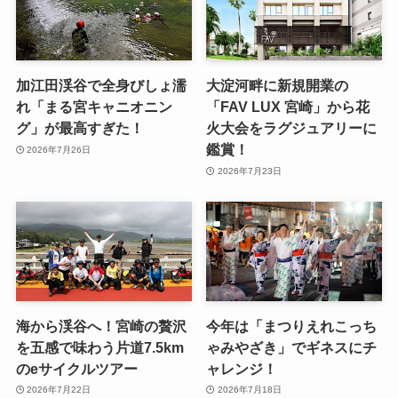
加江田渓谷で全身びしょ濡
大淀河畔に新規開業の
れ「まる宮キャニオニン
「FAV LUX 宮崎」から花
グ」が最高すぎた！
火大会をラグジュアリーに
鑑賞！
2026年7月26日
2026年7月23日
海から渓谷へ！宮崎の贅沢
今年は「まつりえれこっち
を五感で味わう片道7.5km
ゃみやざき」でギネスにチ
のeサイクルツアー
ャレンジ！
2026年7月22日
2026年7月18日