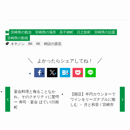
宮崎県の観光
宮崎県の場所
高千穂町
日之影町
宮崎県の話題
宮崎県の動画
キヤノン
8K
4K
神話の源流
よかったらシェアしてね！
宴会料理と侮ることなか
【開店】半円カウンターで
れ。そのクオリティに驚愕
ワインをリーズナブルに愉
ー 寿司・宴会 ほてい/川南
しむ － 月と和音 / 宮崎市
町