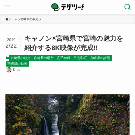
ホーム
宮崎県の観光
キャノン×宮崎県で宮崎の魅力を
2019
2/22
紹介する8K映像が完成!!
宮崎県の観光
宮崎県の場所
高千穂町
日之影町
宮崎県の話題
宮崎県の動画
Dice