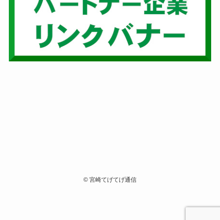
©
宮崎てげてげ通信