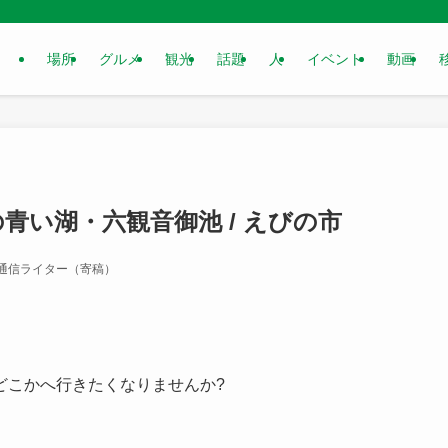
場所
グルメ
観光
話題
人
イベント
動画
青い湖・六観音御池 / えびの市
通信ライター（寄稿）
どこかへ行きたくなりませんか?