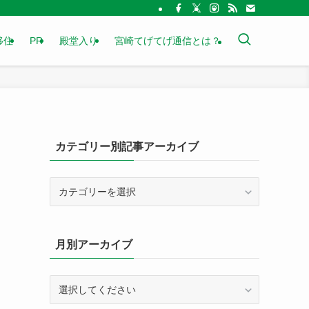
移住
PR
殿堂入り
宮崎てげてげ通信とは？
カテゴリー別記事アーカイブ
カ
テ
ゴ
リ
月別アーカイブ
ー
別
記
事
ア