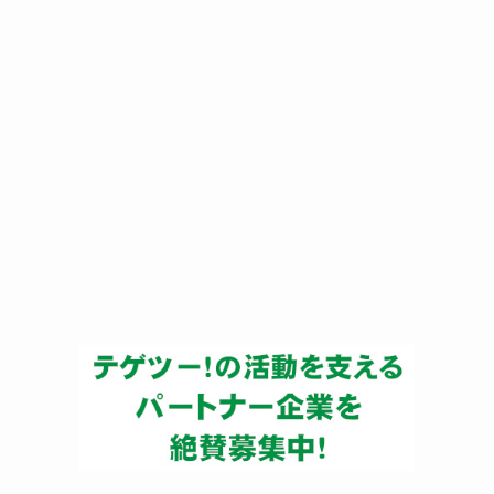
ー
カ
イ
ブ