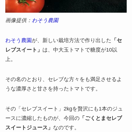
画像提供：
わそう農園
わそう農園
が、新しい栽培方法で作り出した
「セ
レブスイート」
は、中大玉トマトで糖度が10以
上。
その名のとおり、セレブな方々をも満足させるよ
うな濃厚さと甘さを持ったトマトです。
その「セレブスイート」2kgを贅沢にも1本のジュ
ースに濃縮したものが、今回の
「ごくとまセレブ
スイートジュース」
なのです。