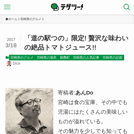
ホーム
宮崎県のグルメ
「道の駅つの」限定! 贅沢な味わい
2017
3/18
の絶品トマトジュース!!
宮崎県のグルメ
宮崎県の場所
都農町
宮崎県の人気記事
宮崎県の話題
Dice
寄稿者:
あんDo
宮崎は食の宝庫、その中でも
児湯にはたくさんの美味しい
ものが溢れている。
その魅力を少しでも知っても