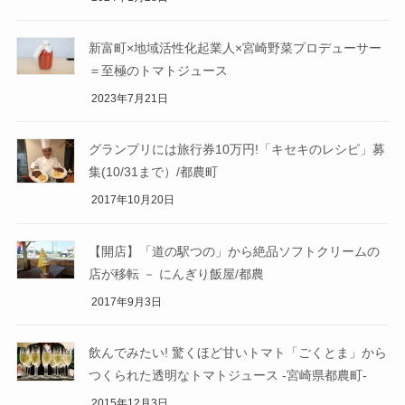
新富町×地域活性化起業人×宮崎野菜プロデューサー
＝至極のトマトジュース
2023年7月21日
グランプリには旅行券10万円!「キセキのレシピ」募
集(10/31まで）/都農町
2017年10月20日
【開店】「道の駅つの」から絶品ソフトクリームの
店が移転 － にんぎり飯屋/都農
2017年9月3日
飲んでみたい! 驚くほど甘いトマト「ごくとま」から
つくられた透明なトマトジュース -宮崎県都農町-
2015年12月3日