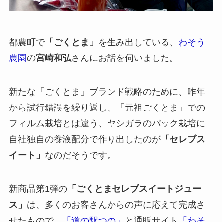
都農町で
「ごくとま」
を生み出している、
わそう
農園
の
宮崎和弘
さんにお話を伺いました。
新たな「ごくとま」ブランド戦略のために、昨年
から試行錯誤を繰り返し、「元祖ごくとま」での
フィルム栽培とは違う、ヤシガラのパック栽培に
自社独自の養液配分で作り出したのが
「セレブス
イート」
なのだそうです。
新商品第1弾の
「ごくとまセレブスイートジュー
ス」
は、多くのお客さんからの声に応えて完成さ
せたもので、
「道の駅つの」
と通販サイト
「わそ