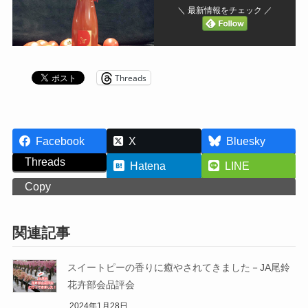
＼ 最新情報をチェック ／
Threads
Facebook
X
Bluesky
Threads
Hatena
LINE
Copy
関連記事
スイートピーの香りに癒やされてきました－JA尾鈴
花卉部会品評会
2024年1月28日