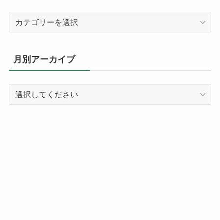
カ
テ
ゴ
リ
月別アーカイブ
ー
別
記
事
ア
ー
カ
イ
ブ