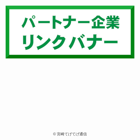
©
宮崎てげてげ通信