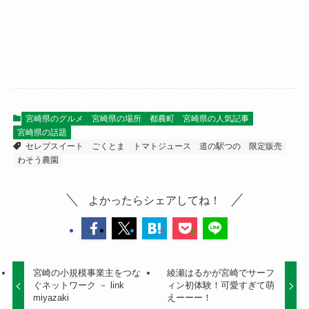
宮崎県のグルメ
宮崎県の場所
都農町
宮崎県の人気記事
宮崎県の話題
セレブスイート
ごくとま
トマトジュース
道の駅つの
限定販売
わそう農園
よかったらシェアしてね！
宮崎の小規模事業主をつな
綾瀬はるかが宮崎でサーフ
ぐネットワーク － link
ィン初体験！可愛すぎて萌
miyazaki
えーーー！