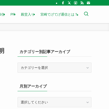
移住
PR
殿堂入り
宮崎てげてげ通信とは？
明
カテゴリー別記事アーカイブ
カ
テ
ゴ
リ
月別アーカイブ
ー
別
記
事
ア