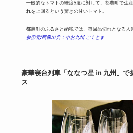
一般的なトマトの糖度5度に対して、都農町で生
れを上回るという驚きの甘いトマト。
都農町のふるさと納税では、毎回品切れとなる人
参照元/画像出典：やお九州 ごくとま
豪華寝台列車「ななつ星 in 九州
ス