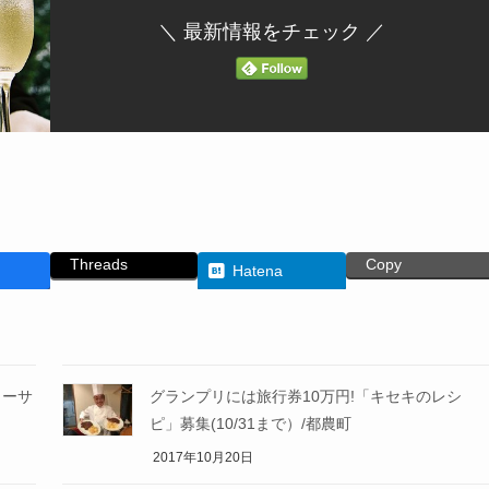
＼ 最新情報をチェック ／
Threads
Copy
Hatena
ューサ
グランプリには旅行券10万円!「キセキのレシ
ピ」募集(10/31まで）/都農町
2017年10月20日