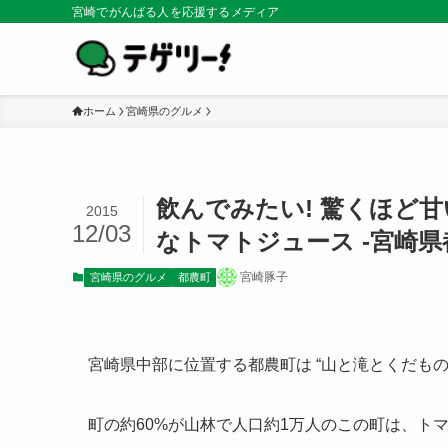
宮崎でがんばる人を応援するメディア
ホーム
宮崎県のグルメ
飲んでみたい! 驚くほど
2015
12/03
なトマトジュース -宮崎県
宮崎豚子
宮崎県のグルメ
都農町
宮崎県中部に位置する都農町は “山と滝とくだもの
町の約60%が山林で人口約1万人のこの町は、ト