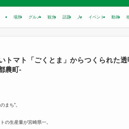
場所
グルメ
観光
話題
人
イベント
動画
甘いトマト「ごくとま」からつくられた透
都農町-
のまち”。
マトの生産量が宮崎県一。