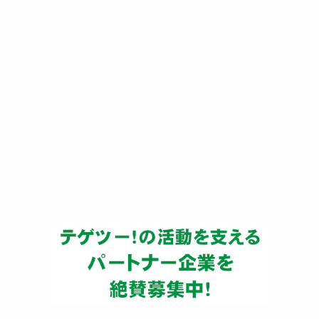
ー
カ
イ
ブ