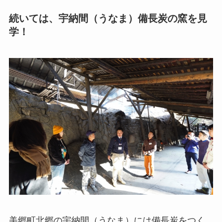
続いては、宇納間（うなま）備長炭の窯を見
学！
美郷町北郷の宇納間（うなま）には備長炭をつく