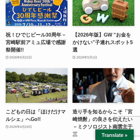
祝！ひでじビール30周年－
【2026年版】GW “お金を
宮崎駅前アミュ広場で感謝
かけない”子連れスポット5
祭開催!!
選
2026年6月22日
2026年5月1日
こどもの日は「ほけだけマ
造り手を知るからこそ「宮
ルシェ」へGo!!
崎焼酎」の良さを伝えたい
－ミクソロジスト南雲主于
2026年4月24日
三
Translate »