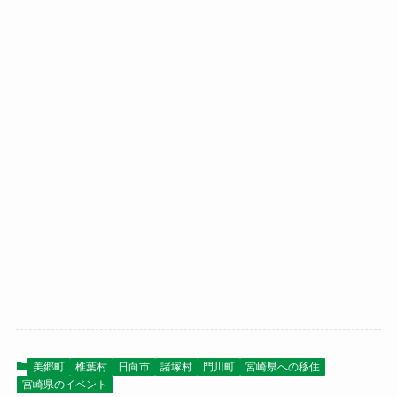
美郷町
椎葉村
日向市
諸塚村
門川町
宮崎県への移住
宮崎県のイベント