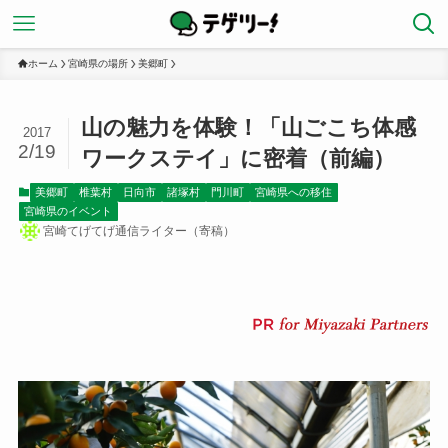
ホーム
宮崎県の場所
美郷町
山の魅力を体験！「山ごこち体感
2017
2/19
ワークステイ」に密着（前編）
美郷町
椎葉村
日向市
諸塚村
門川町
宮崎県への移住
宮崎県のイベント
宮崎てげてげ通信ライター（寄稿）