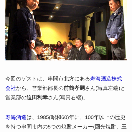
今回のゲストは、串間市北方にある
寿海酒造株式
会社
から、営業部部長の
前鶴孝嗣
さん(写真左端)と
営業部の
迫田利幸
さん(写真右端)。
寿海酒造
は、1985(昭和60)年に、100年以上の歴史
を持つ串間市内の5つの焼酎メーカー(國光焼酎、玉