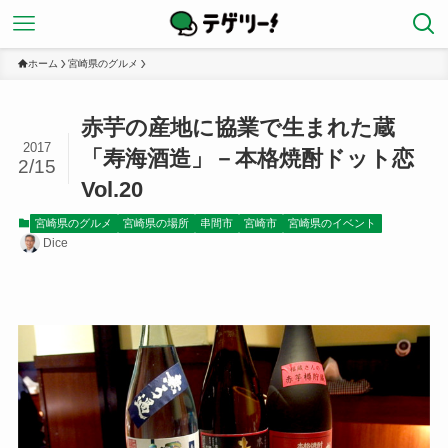
ホーム
宮崎県のグルメ
赤芋の産地に協業で生まれた蔵
2017
「寿海酒造」－本格焼酎ドット恋
2/15
Vol.20
宮崎県のグルメ
宮崎県の場所
串間市
宮崎市
宮崎県のイベント
Dice