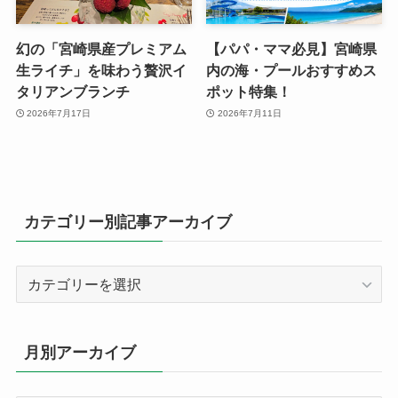
幻の「宮崎県産プレミアム
【パパ・ママ必見】宮崎県
生ライチ」を味わう贅沢イ
内の海・プールおすすめス
タリアンブランチ
ポット特集！
2026年7月17日
2026年7月11日
カテゴリー別記事アーカイブ
カ
テ
ゴ
リ
月別アーカイブ
ー
別