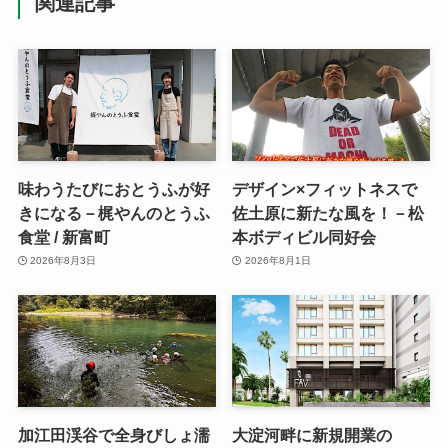
関連記事
味わうたびにおとうふが好
デザイン×フィットネスで
きになる－梶やんのとうふ
佐土原に新たな風を！－松
食堂 / 新富町
本ボディビル同好会
2026年8月3日
2026年8月1日
加江田渓谷で全身びしょ濡
大淀河畔に新規開業の