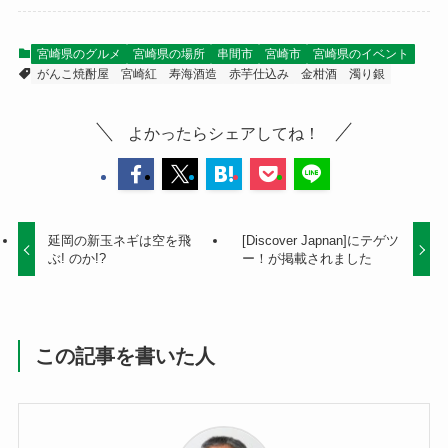
宮崎県のグルメ
宮崎県の場所
串間市
宮崎市
宮崎県のイベント
がんこ焼酎屋
宮崎紅
寿海酒造
赤芋仕込み
金柑酒
濁り銀
よかったらシェアしてね！
延岡の新玉ネギは空を飛
[Discover Japnan]にテゲツ
ぶ! のか!?
ー！が掲載されました
この記事を書いた人