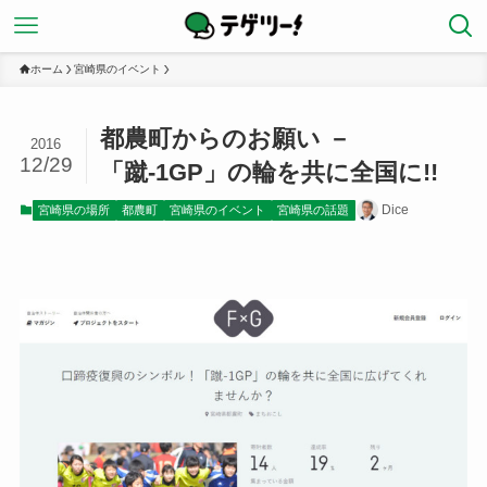
ホーム
宮崎県のイベント
都農町からのお願い －
2016
12/29
「蹴-1GP」の輪を共に全国に!!
Dice
宮崎県の場所
都農町
宮崎県のイベント
宮崎県の話題