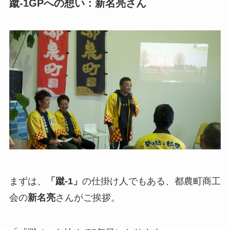
蹴-1GPへの想い：新名亮さん
まずは、
「蹴-1」
の仕掛け人でもある、都農町商工
会の
新名亮
さんがご挨拶。