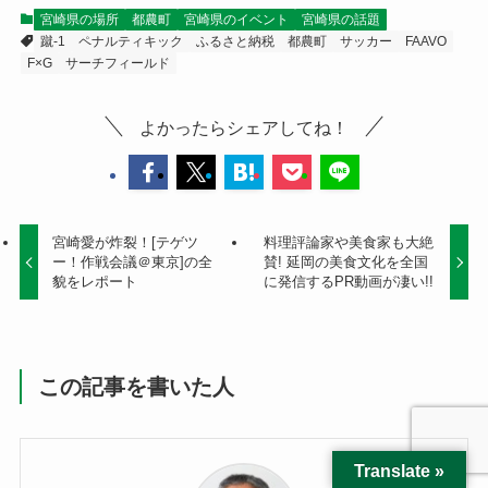
宮崎県の場所
都農町
宮崎県のイベント
宮崎県の話題
蹴-1
ペナルティキック
ふるさと納税
都農町
サッカー
FAAVO
F×G
サーチフィールド
よかったらシェアしてね！
宮崎愛が炸裂！[テゲツ
料理評論家や美食家も大絶
ー！作戦会議＠東京]の全
賛! 延岡の美食文化を全国
貌をレポート
に発信するPR動画が凄い!!
この記事を書いた人
Translate »