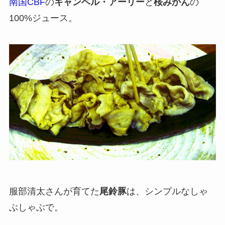
南国CBF
の
キャンベル・アーリー
と
桜みかん
の
100%ジュース。
服部清太さんが育てた
尾鈴豚
は、シンプルなしゃ
ぶしゃぶで。