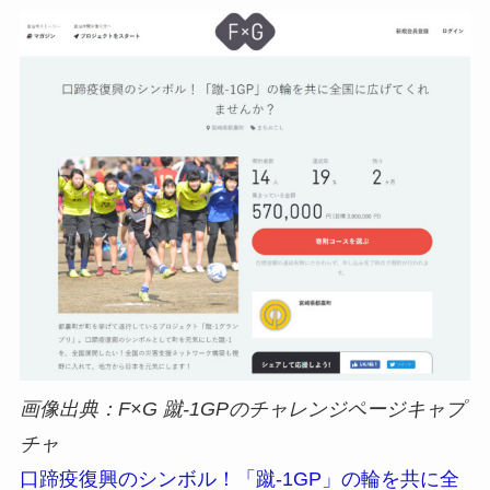
画像出典：F×G 蹴-1GPのチャレンジページキャプ
チャ
口蹄疫復興のシンボル！「蹴-1GP」の輪を共に全