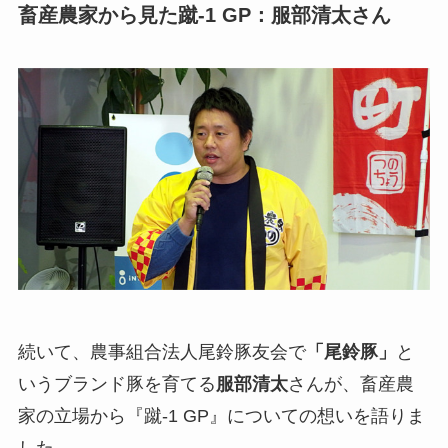
畜産農家から見た蹴-1 GP：服部清太さん
続いて、農事組合法人尾鈴豚友会で
「尾鈴豚」
と
いうブランド豚を育てる
服部清太
さんが、畜産農
家の立場から『蹴-1 GP』についての想いを語りま
した。