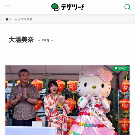
ホーム
大場美奈
大場美奈
– tag –
宮崎市