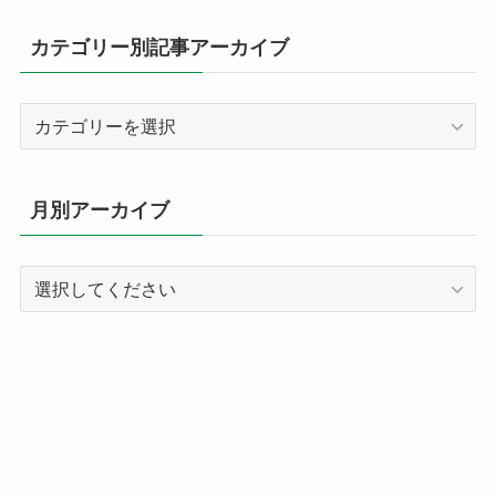
カテゴリー別記事アーカイブ
カ
テ
ゴ
リ
月別アーカイブ
ー
別
記
事
ア
ー
カ
イ
ブ