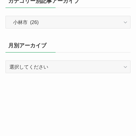
カテゴリー別記事アーカイブ
カ
テ
ゴ
リ
月別アーカイブ
ー
別
記
事
ア
ー
カ
イ
ブ