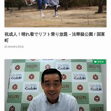
祝成人！晴れ着でリフト乗り放題－法華嶽公園 / 国富
町
2024年1月5日
国富町