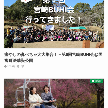
癒やしの鼻ぺちゃ犬大集合！－第6回宮崎BUHI会@国
富町法華嶽公園
2024年1月16日
国富町