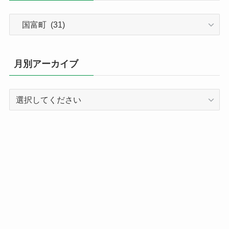
カ
テ
ゴ
リ
月別アーカイブ
ー
別
記
事
ア
ー
カ
イ
ブ