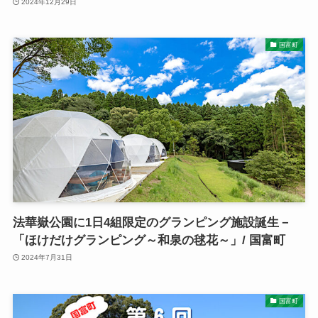
2024年12月29日
国富町
法華嶽公園に1日4組限定のグランピング施設誕生－
「ほけだけグランピング～和泉の毬花～」/ 国富町
2024年7月31日
国富町