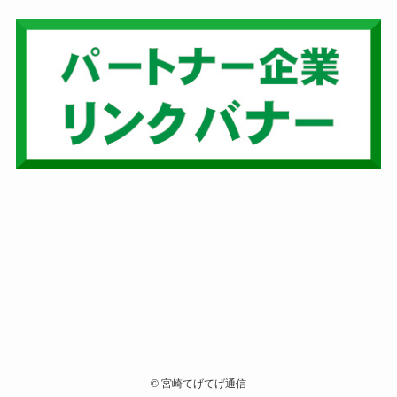
©
宮崎てげてげ通信