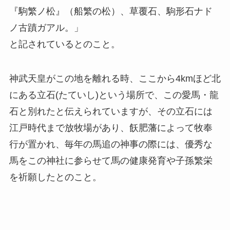
『駒繁ノ松』（船繁の松）、草覆石、駒形石ナド
ノ古蹟ガアル。」
と記されているとのこと。
神武天皇がこの地を離れる時、ここから4kmほど北
にある立石(たていし)という場所で、この愛馬・龍
石と別れたと伝えられていますが、その立石には
江戸時代まで放牧場があり、飫肥藩によって牧奉
行が置かれ、毎年の馬追の神事の際には、優秀な
馬をこの神社に参らせて馬の健康発育や子孫繁栄
を祈願したとのこと。