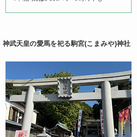
神武天皇の愛馬を祀る駒宮(こまみや)神社