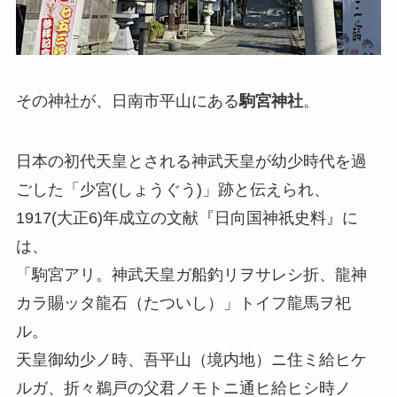
その神社が、日南市平山にある
駒宮神社
。
日本の初代天皇とされる神武天皇が幼少時代を過
ごした「少宮(しょうぐう)」跡と伝えられ、
1917(大正6)年成立の文献『日向国神祇史料』に
は、
「駒宮アリ。神武天皇ガ船釣リヲサレシ折、龍神
カラ賜ッタ龍石（たついし）」トイフ龍馬ヲ祀
ル。
天皇御幼少ノ時、吾平山（境内地）ニ住ミ給ヒケ
ルガ、折々鵜戸の父君ノモトニ通ヒ給ヒシ時ノ