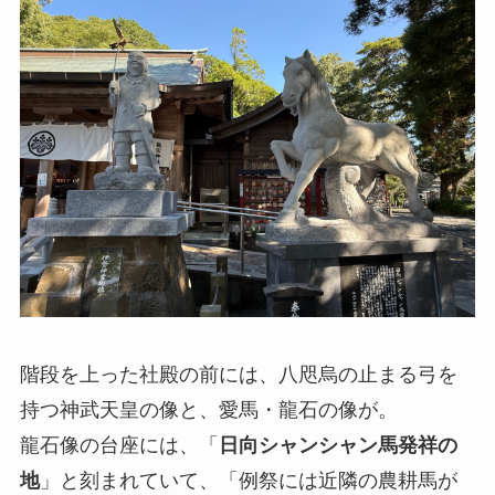
階段を上った社殿の前には、八咫烏の止まる弓を
持つ神武天皇の像と、愛馬・龍石の像が。
龍石像の台座には、「
日向シャンシャン馬発祥の
地
」と刻まれていて、「例祭には近隣の農耕馬が