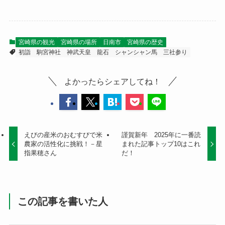
宮崎県の観光
宮崎県の場所
日南市
宮崎県の歴史
初詣
駒宮神社
神武天皇
龍石
シャンシャン馬
三社参り
よかったらシェアしてね！
えびの産米のおむすびで米
謹賀新年 2025年に一番読
農家の活性化に挑戦！－星
まれた記事トップ10はこれ
指果穂さん
だ！
この記事を書いた人