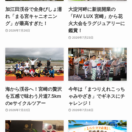
加江田渓谷で全身びしょ濡
大淀河畔に新規開業の
れ「まる宮キャニオニン
「FAV LUX 宮崎」から花
グ」が最高すぎた！
火大会をラグジュアリーに
鑑賞！
2026年7月26日
2026年7月23日
海から渓谷へ！宮崎の贅沢
今年は「まつりえれこっち
を五感で味わう片道7.5km
ゃみやざき」でギネスにチ
のeサイクルツアー
ャレンジ！
2026年7月22日
2026年7月18日