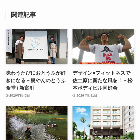
関連記事
味わうたびにおとうふが好
デザイン×フィットネスで
きになる－梶やんのとうふ
佐土原に新たな風を！－松
食堂 / 新富町
本ボディビル同好会
2026年8月3日
2026年8月1日