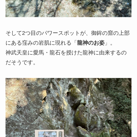
そして2つ目のパワースポットが、御鉾の窟の上部
にある窪みの岩肌に現れる「
龍神のお姿
」。
神武天皇に愛馬・龍石を授けた龍神に由来するの
だそうです。