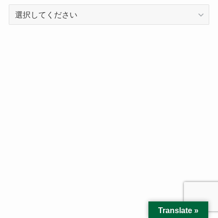
記
事
ア
ー
カ
イ
ブ
Translate »