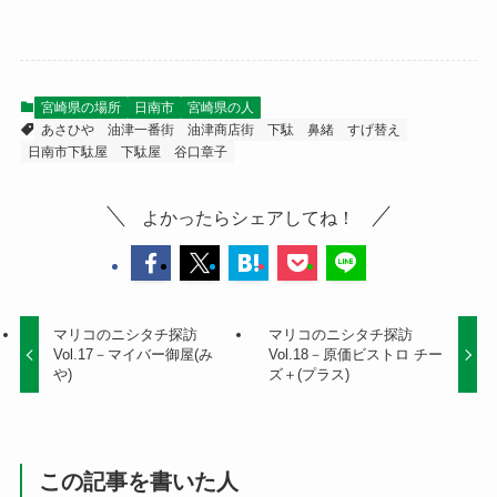
宮崎県の場所
日南市
宮崎県の人
あさひや
油津一番街
油津商店街
下駄
鼻緒
すげ替え
日南市下駄屋
下駄屋
谷口章子
よかったらシェアしてね！
マリコのニシタチ探訪
マリコのニシタチ探訪
Vol.17－マイバー御屋(み
Vol.18－原価ビストロ チー
や)
ズ＋(プラス)
この記事を書いた人