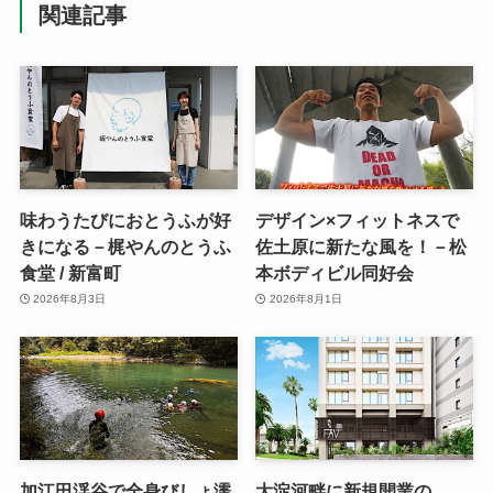
関連記事
味わうたびにおとうふが好
デザイン×フィットネスで
きになる－梶やんのとうふ
佐土原に新たな風を！－松
食堂 / 新富町
本ボディビル同好会
2026年8月3日
2026年8月1日
加江田渓谷で全身びしょ濡
大淀河畔に新規開業の