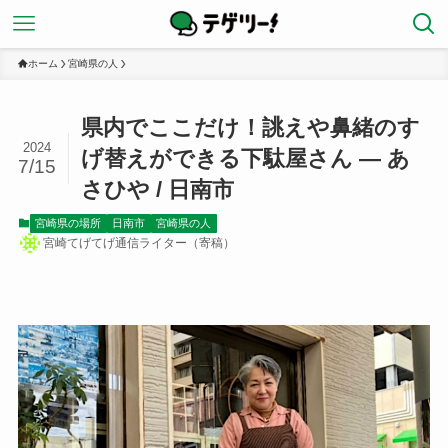
ホーム
宮崎県の人
県内でここだけ！誂えや鼻緒のす
2024
げ替えができる下駄屋さん ― あ
7/15
さひや / 日南市
宮崎県の場所
日南市
宮崎県の人
宮崎てげてげ通信ライター（寄稿）