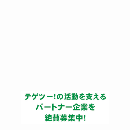
ー
カ
イ
ブ