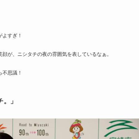
がよすぎ！
笑顔が、ニシタチの夜の雰囲気を表しているなぁ。
ら不思議！
チ。」