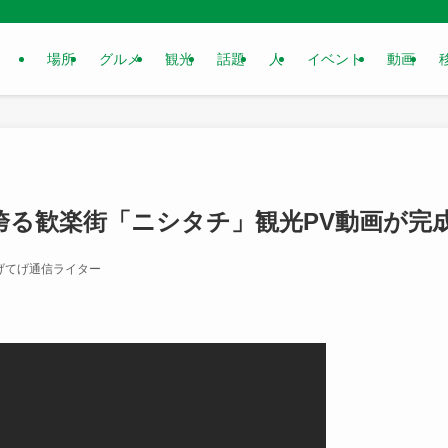
場所
グルメ
観光
話題
人
イベント
動画
誇る歓楽街「ニシタチ」観光PV動画が完
げてげ通信ライター