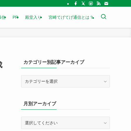
移住
PR
殿堂入り
宮崎てげてげ通信とは？
カテゴリー別記事アーカイブ
成
カ
テ
ゴ
リ
月別アーカイブ
ー
別
記
事
ア