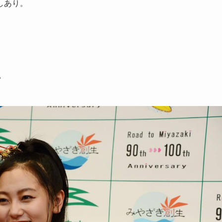
しあり。
場