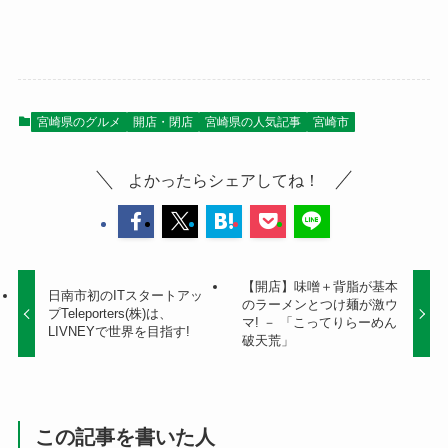
宮崎県のグルメ
開店・閉店
宮崎県の人気記事
宮崎市
よかったらシェアしてね！
【開店】味噌＋背脂が基本
日南市初のITスタートアッ
のラーメンとつけ麺が激ウ
プTeleporters(株)は、
マ! － 「こってりらーめん
LIVNEYで世界を目指す!
破天荒」
この記事を書いた人