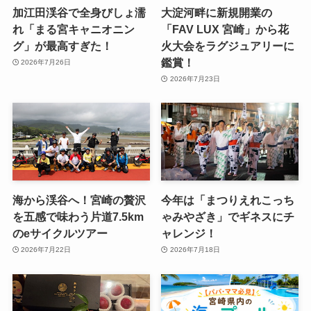
加江田渓谷で全身びしょ濡
大淀河畔に新規開業の
れ「まる宮キャニオニン
「FAV LUX 宮崎」から花
グ」が最高すぎた！
火大会をラグジュアリーに
鑑賞！
2026年7月26日
2026年7月23日
海から渓谷へ！宮崎の贅沢
今年は「まつりえれこっち
を五感で味わう片道7.5km
ゃみやざき」でギネスにチ
のeサイクルツアー
ャレンジ！
2026年7月22日
2026年7月18日