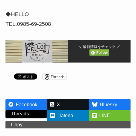
◆HELLO
TEL:0985-69-2508
＼ 最新情報をチェック ／
Threads
Facebook
X
Bluesky
Threads
Hatena
LINE
Copy