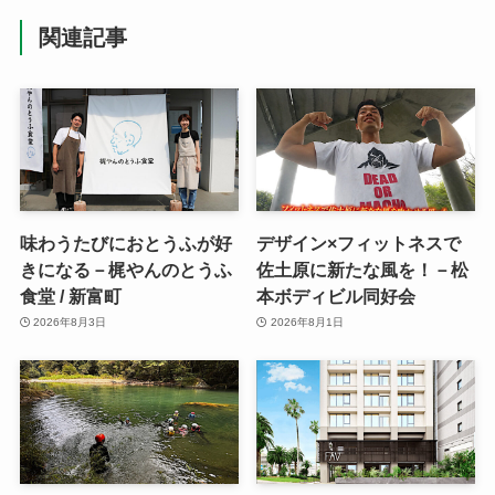
関連記事
味わうたびにおとうふが好
デザイン×フィットネスで
きになる－梶やんのとうふ
佐土原に新たな風を！－松
食堂 / 新富町
本ボディビル同好会
2026年8月3日
2026年8月1日