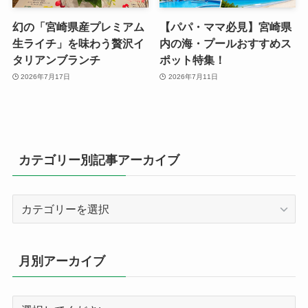
幻の「宮崎県産プレミアム
【パパ・ママ必見】宮崎県
生ライチ」を味わう贅沢イ
内の海・プールおすすめス
タリアンブランチ
ポット特集！
2026年7月17日
2026年7月11日
カテゴリー別記事アーカイブ
カ
テ
ゴ
リ
月別アーカイブ
ー
別
記