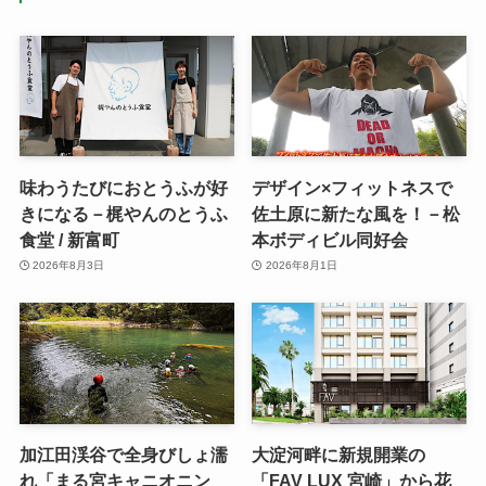
味わうたびにおとうふが好
デザイン×フィットネスで
きになる－梶やんのとうふ
佐土原に新たな風を！－松
食堂 / 新富町
本ボディビル同好会
2026年8月3日
2026年8月1日
加江田渓谷で全身びしょ濡
大淀河畔に新規開業の
れ「まる宮キャニオニン
「FAV LUX 宮崎」から花