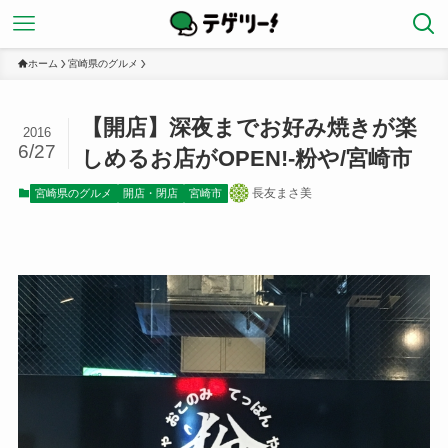
ホーム
宮崎県のグルメ
【開店】深夜までお好み焼きが楽
2016
6/27
しめるお店がOPEN!-粉や/宮崎市
長友まさ美
宮崎県のグルメ
開店・閉店
宮崎市