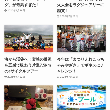
グ」が最高すぎた！
火大会をラグジュアリーに
鑑賞！
2026年7月26日
2026年7月23日
海から渓谷へ！宮崎の贅沢
今年は「まつりえれこっち
を五感で味わう片道7.5km
ゃみやざき」でギネスにチ
のeサイクルツアー
ャレンジ！
2026年7月22日
2026年7月18日