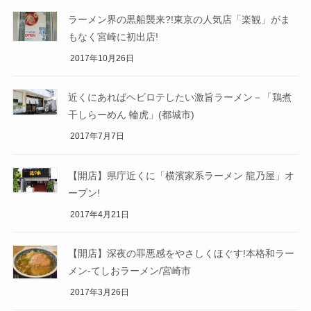
ラーメン界の黒船襲来?!東京の人気店「楽観」がま
もなく宮崎に初出店!
2017年10月26日
近くにあればヘビロテしたい激旨ラーメン－「鶏煮
干しらーめん 輪虎」(都城市)
2017年7月7日
【開店】県庁近くに「横濱家系ラーメン 龍乃屋」オ
ープン!
2017年4月21日
【開店】深夜の罪悪感をやさしくほぐす!本格和ラー
メン-てしおラーメン/宮崎市
2017年3月26日