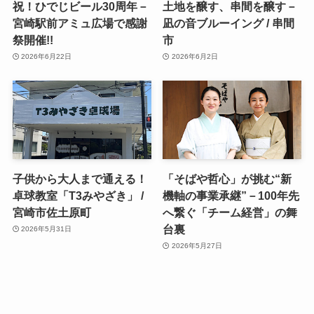
祝！ひでじビール30周年－
土地を醸す、串間を醸す－
宮崎駅前アミュ広場で感謝
凪の音ブルーイング / 串間
祭開催!!
市
2026年6月22日
2026年6月2日
子供から大人まで通える！
「そばや哲心」が挑む“新
卓球教室「T3みやざき」 /
機軸の事業承継”－100年先
宮崎市佐土原町
へ繋ぐ「チーム経営」の舞
台裏
2026年5月31日
2026年5月27日