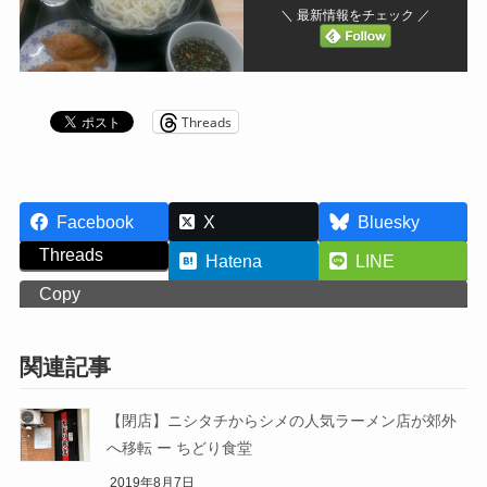
＼ 最新情報をチェック ／
Threads
Facebook
X
Bluesky
Threads
Hatena
LINE
Copy
関連記事
【閉店】ニシタチからシメの人気ラーメン店が郊外
へ移転 ー ちどり食堂
2019年8月7日