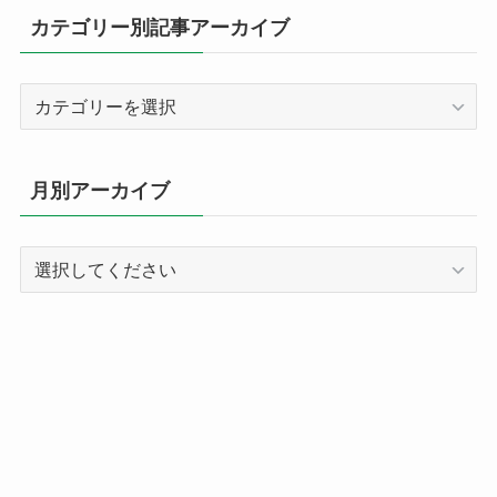
カテゴリー別記事アーカイブ
カ
テ
ゴ
リ
月別アーカイブ
ー
別
記
事
ア
ー
カ
イ
ブ