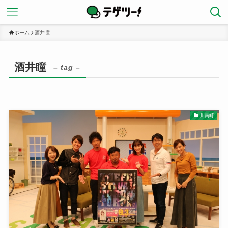
ホーム
酒井瞳
酒井瞳
– tag –
川南町