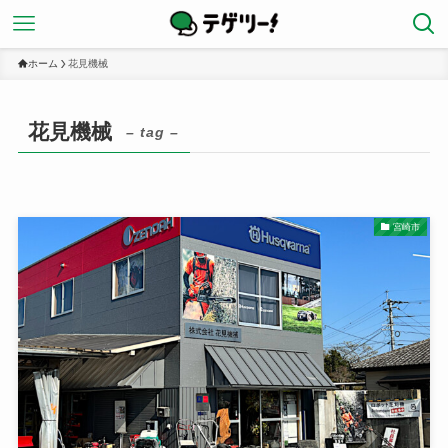
ホーム
花見機械
花見機械
– tag –
宮崎市