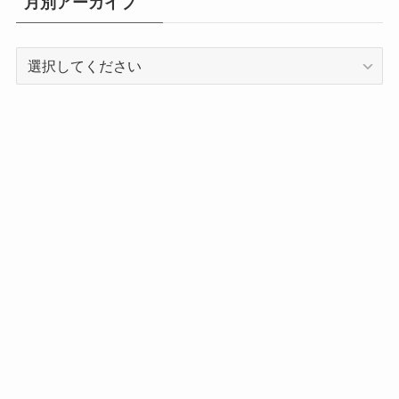
月別アーカイブ
ー
別
記
事
ア
ー
カ
イ
ブ