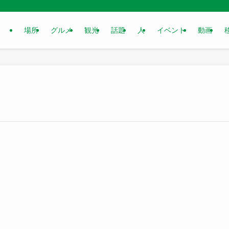
場所
グルメ
観光
話題
人
イベント
動画