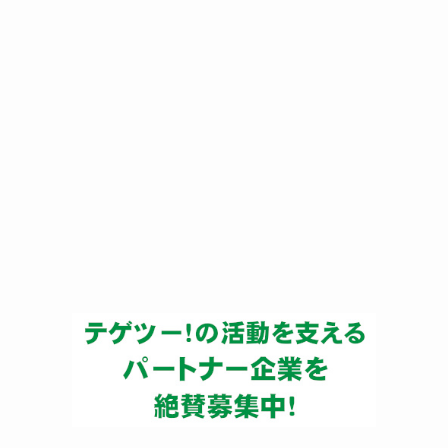
ー
カ
イ
ブ