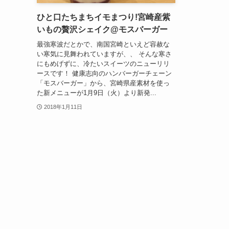
ひと口たちまちイモまつり!宮崎産紫
いもの贅沢シェイク@モスバーガー
最強寒波だとかで、南国宮崎といえど容赦な
い寒気に見舞われていますが、、 そんな寒さ
にもめげずに、冷たいスイーツのニューリリ
ースです！ 健康志向のハンバーガーチェーン
「モスバーガー」から、宮崎県産素材を使っ
た新メニューが1月9日（火）より新発...
2018年1月11日