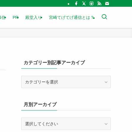
移住
PR
殿堂入り
宮崎てげてげ通信とは？
カテゴリー別記事アーカイブ
カ
テ
ゴ
リ
月別アーカイブ
ー
別
記
事
ア