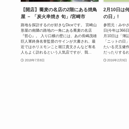
【開店】蕎麦の名店の2階にある焼鳥
2月10日は
屋 － 「炭火串焼き 旬」/宮崎市
の日」!
路地を探訪するのが好きなDiceです。 宮崎山
参照元：みやざ
形屋の南隣の路地の一角にある蕎麦の名店
日(今年は366
『哲心』。 入り口横の壁には、あの長嶋茂雄
月10日は「簿
巨人軍終身名誉監督のサインが大書され、最
「ニットの日
近ではホリエモンこと堀江貴文さんなど有名
たいる児玉健
人もよく訪れるという人気店ですが、我...
だったりするわ
2018年7月8日
2016年2月9日