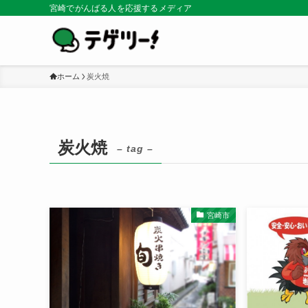
宮崎でがんばる人を応援するメディア
ホーム
炭火焼
炭火焼
– tag –
宮崎市