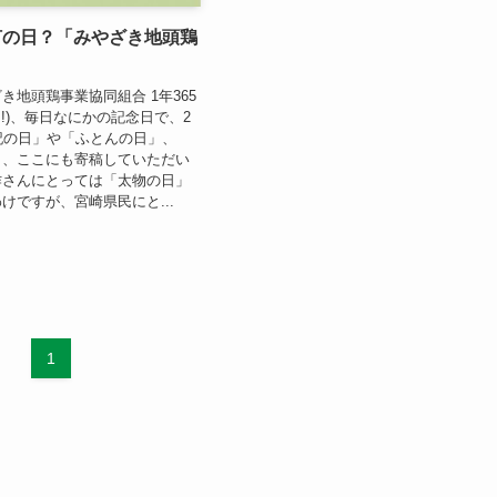
何の日？「みやざき地頭鶏
き地頭鶏事業協同組合 1年365
日!)、毎日なにかの記念日で、2
記の日」や「ふとんの日」、
」、ここにも寄稿していただい
作さんにとっては「太物の日」
けですが、宮崎県民にと...
1