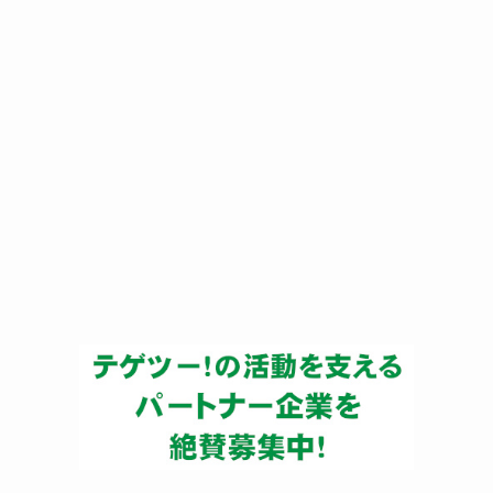
ー
カ
イ
ブ