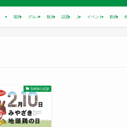
場所
グルメ
観光
話題
人
イベント
動画
宮崎県の話題