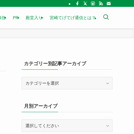
移住
PR
殿堂入り
宮崎てげてげ通信とは？
カテゴリー別記事アーカイブ
カ
テ
ゴ
リ
月別アーカイブ
ー
別
記
事
ア