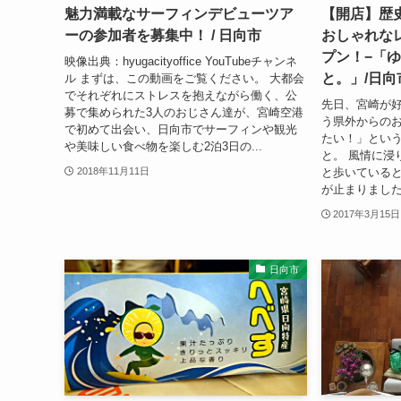
魅力満載なサーフィンデビューツア
【開店】歴
ーの参加者を募集中！ / 日向市
おしゃれな
プン！−「
映像出典：hyugacityoffice YouTubeチャンネ
と。」/日向
ル まずは、この動画をご覧ください。 大都会
でそれぞれにストレスを抱えながら働く、公
先日、宮崎が
募で集められた3人のおじさん達が、宮崎空港
う県外からの
で初めて出会い、日向市でサーフィンや観光
たい！」とい
や美味しい食べ物を楽しむ2泊3日の...
と。 風情に浸
と歩いている
2018年11月11日
が止まりました
2017年3月15日
日向市