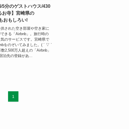
5分のゲストハウス/430
るお寺】宮崎県の
」もおもしろい!
提供された空き部屋や空き家に
できる「Airbnb」。旅行時の
人気のサービスです。宮崎県で
nbをのぞいてみました。( ´ ▽ `
数2,500万人超えの「Airbnb」
宿泊先の登録があ...
1