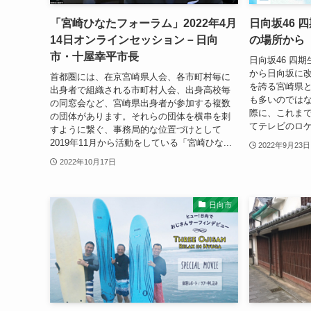
「宮崎ひなたフォーラム」2022年4月
日向坂46 
14日オンラインセッション－日向
の場所から
市・十屋幸平市長
日向坂46 四
から日向坂に
首都圏には、在京宮崎県人会、各市町村毎に
を誇る宮崎県
出身者で組織される市町村人会、出身高校毎
も多いのではな
の同窓会など、宮崎県出身者が参加する複数
際に、これま
の団体があります。それらの団体を横串を刺
てテレビのロケ
すように繋ぐ、事務局的な位置づけとして
2019年11月から活動をしている「宮崎ひな...
2022年9月23日
2022年10月17日
日向市