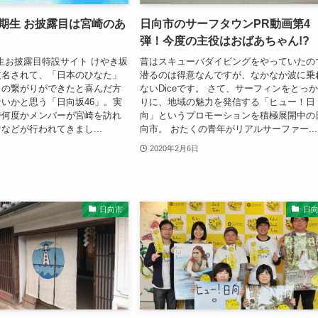
四期生 お披露目は宮崎のあ
日向市のサーフタウンPR動画第4
弾！今度の主役はおばあちゃん!?
期生お披露目特設サイト けやき坂
昔はスキューバダイビングをやっていたの
改名されて、「日本のひなた」
潜るのは得意なんですが、なかなか波に乗
との繋がりができたと喜んだ方
ないDiceです。 さて、サーフィンをとっ
いかと思う「日向坂46」。実
りに、地域の魅力を発信する「ヒュー！日
で何度かメンバーが宮崎を訪れ
向」というプロモーションを積極展開中の
などが行われてきまし...
向市。 おたくの青年がリアルサーファー...
2020年2月6日
日向市
日