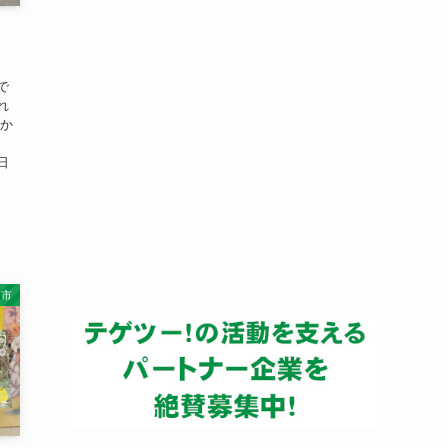
ー
カ
イ
ブ
で
れ
かか
日
向市