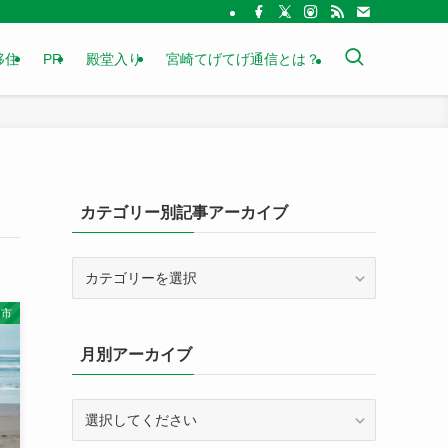
移住
PR
殿堂入り
宮崎てげてげ通信とは？
カテゴリー別記事アーカイブ
カ
テ
ゴ
向市
リ
月別アーカイブ
ー
別
記
事
ア