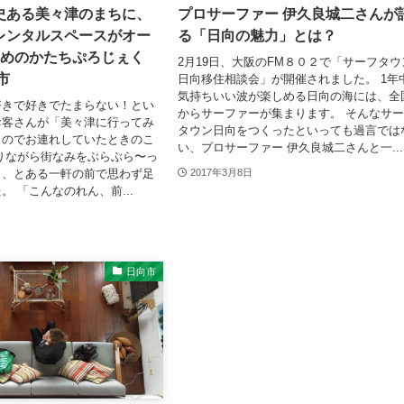
史ある美々津のまちに、
プロサーファー 伊久良城二さんが
レンタルスペースがオー
る「日向の魅力」とは？
ゆめのかたちぷろじぇく
2月19日、大阪のFM８０２で「サーフタウ
市
日向移住相談会」が開催されました。 1年
気持ちいい波が楽しめる日向の海には、全
好きで好きでたまらない！とい
からサーファーが集まります。 そんなサ
お客さんが「美々津に行ってみ
タウン日向をつくったといっても過言では
うのでお連れしていたときのこ
い、プロサーファー 伊久良城二さんと一...
りながら街なみをぶらぶら〜っ
と、とある一軒の前で思わず足
2017年3月8日
。 「こんなのれん、前...
日向市