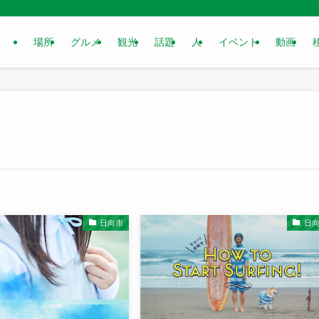
場所
グルメ
観光
話題
人
イベント
動画
日向市
日