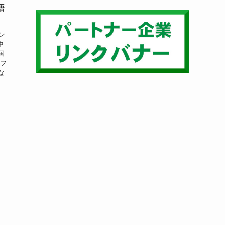
語
ン
中
国
ーフ
な