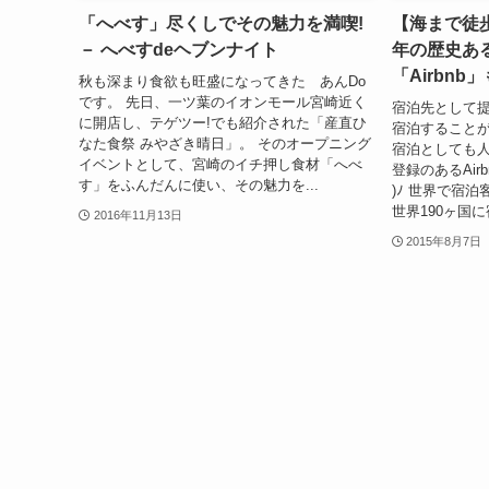
「へべす」尽くしでその魅力を満喫!
【海まで徒歩
－ へべすdeヘブンナイト
年の歴史あ
「Airbnb
秋も深まり食欲も旺盛になってきた あんDo
です。 先日、一ツ葉のイオンモール宮崎近く
宿泊先として
に開店し、テゲツー!でも紹介された「産直ひ
宿泊することが
なた食祭 みやざき晴日」。 そのオープニング
宿泊としても
イベントとして、宮崎のイチ押し食材「へべ
登録のあるAirb
す」をふんだんに使い、その魅力を...
)ﾉ 世界で宿泊客
世界190ヶ国に
2016年11月13日
2015年8月7日