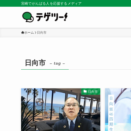
宮崎でがんばる人を応援するメディア
ホーム
日向市
日向市
– tag –
日向市