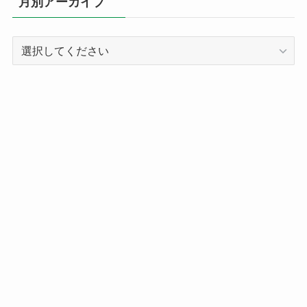
月別アーカイブ
ー
別
記
事
ア
ー
カ
イ
ブ